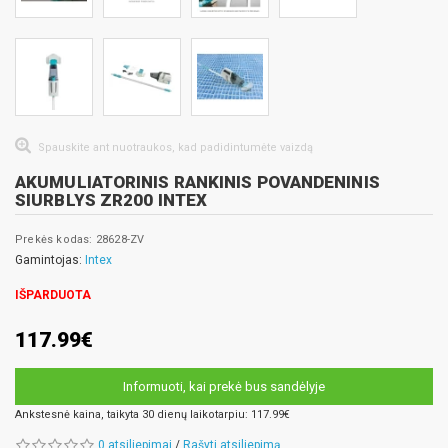
Spauskite ant nuotraukos, kad padidintumėte vaizdą
AKUMULIATORINIS RANKINIS POVANDENINIS
SIURBLYS ZR200 INTEX
Prekės kodas: 28628-ZV
Gamintojas:
Intex
IŠPARDUOTA
117.99€
Informuoti, kai prekė bus sandėlyje
Ankstesnė kaina, taikyta 30 dienų laikotarpiu: 117.99€
0 atsiliepimai
/
Rašyti atsiliepimą