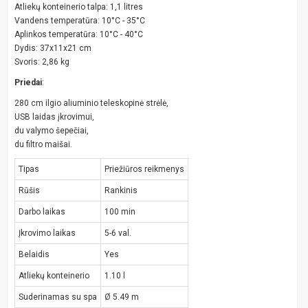
Atliekų konteinerio talpa: 1,1 litres
Vandens temperatūra: 10°C - 35°C
Aplinkos temperatūra: 10°C - 40°C
Dydis: 37x11x21 cm
Svoris: 2,86 kg
Priedai
:
280 cm ilgio aliuminio teleskopinė strėlė,
USB laidas įkrovimui,
du valymo šepečiai,
du filtro maišai.
Tipas
Priežiūros reikmenys
Rūšis
Rankinis
Darbo laikas
100 min
Įkrovimo laikas
5-6 val.
Belaidis
Yes
Atliekų konteinerio
1.10 l
Suderinamas su spa
Ø 5.49 m