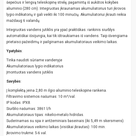
šepečius ir lengvą teleskopinę strėlę, pagamintą iš aukštos kokybės
aliuminio (280 cm). Integruotas įkraunamas akumuliatorius turi įkrovos
lygio indikatorių ir gali veikti iki 100 minučių. Akumuliatoriui įkrauti reikia
maždaug 6 valandų.
Integruotas vandens jutiklis yra ypač praktiškas: rankinis siurblys
automatiškai išsijungia, kai tik ištraukiamas iš vandens. Taip išvengiama
prietaiso pažeidimų ir pailginamas akumuliatoriaus veikimo laikas.
Ypatybės
:
Tinka naudoti sūriame vandenyje
Akumuliatoriaus lygio indikatorius
Įmontuotas vandens jutiklis
Savybės
:
Į komplektą įeina 2,80 m ilgio aliuminio teleskopinė rankena.
Filtravimo sistemos našumas: 10 m³/val.
IP kodas: IPX8.
Siurblio našumas: 3861 l/h
Akumuliatoriaus tipas: nikelio-metalo hidridas.
Suderinamas su spa ir antžeminiais baseinais (iki 5,49 m skersmens).
Akumuliatoriaus veikimo laikas (visiškai įkrautas): 100 min.
Įkrovimo trukmė: 5-6 val.