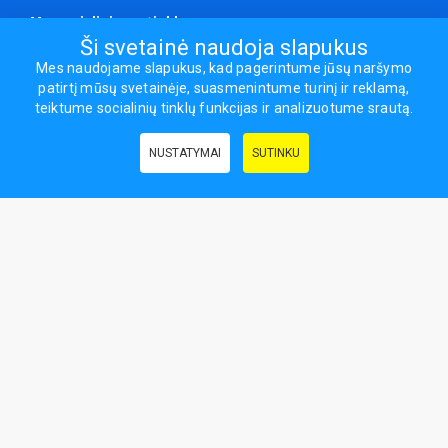
Mes socialiniuose tinkluose
Ši svetainė naudoja slapukus
Mes naudojame slapukus, kad pagerintume jūsų naršymo
patirtį mūsų svetainėje, suasmenintume turinį ir reklamą,
Visos teisės saugomos.
teiktume socialinių tinklų funkcijas ir analizuotume srautą.
Sporto ir laisvalaikio prekės, maisto papildai - erasportas.lt © 2026
NUSTATYMAI
SUTINKU
Naudingos nuorodos:
Prekės grožiui ir sveikatai
|
Civilinis draudimas