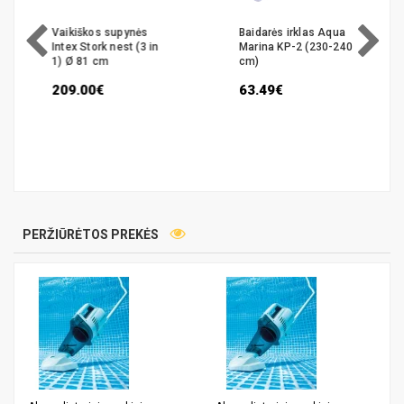
Vaikiškos supynės
Baidarės irklas Aqua
Intex Stork nest (3 in
Marina KP-2 (230-240
1) Ø 81 cm
cm)
209.00€
63.49€
PERŽIŪRĖTOS PREKĖS