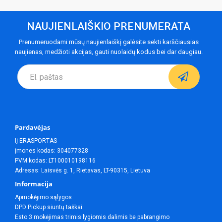
NAUJIENLAIŠKIO PRENUMERATA
Prenumeruodami mūsų naujienlaiškį galėsite sekti karščiausias
naujienas, medžioti akcijas, gauti nuolaidų kodus bei dar daugiau.
Pardavėjas
IĮ ERASPORTAS
Įmones kodas: 304077328
PVM kodas: LT100010198116
Adresas: Laisvės g. 1, Rietavas, LT-90315, Lietuva
Informacija
Apmokėjimo sąlygos
DPD Pickup siuntų taškai
Esto 3 mokėjimas trimis lygiomis dalimis be pabrangimo