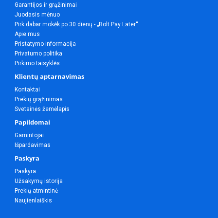
Garantijos ir grąžinimai
Juodasis mėnuo
Pirk dabar mokėk po 30 dienų - „Bolt Pay Later“
Apie mus
Pristatymo informacija
Privatumo politika
Pirkimo taisyklės
Klientų aptarnavimas
Kontaktai
Prekių grąžinimas
Svetainės žemėlapis
Papildomai
Gamintojai
Išpardavimas
Paskyra
Paskyra
Užsakymų istorija
Prekių atmintinė
Naujienlaiškis