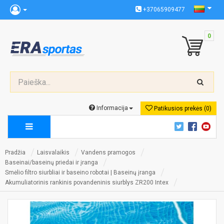
+37065909477
0
Informacija
Patikusios prekės (0)
Pradžia
Laisvalaikis
Vandens pramogos
Baseinai/baseinų priedai ir įranga
Smėlio filtro siurbliai ir baseino robotai | Baseinų įranga
Akumuliatorinis rankinis povandeninis siurblys ZR200 Intex