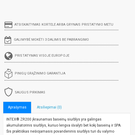
ATSISKAITYMAS KORTELE ARBA GRYNAIS PRISTATYMO METU
GALIMYBĖ MOKĖTI 3 DALIMIS BE PABRANGIMO
PRISTATYMAS VISOJE EUROPOJE
PINIGŲ GRĄŽINIMO GARANTIJA
SAUGUS PIRKIMAS
Aprašymas
Atsiliepimai (0)
INTEX® ZR200 įkraunamas baseinų siurblys yra galingas
akumuliatorinis siurblys, kuriuo lengva išvalyti bet kokį baseiną ir SPA.
Šis praktiškas nešiojamasis povandeninis siurblys turi du valymo