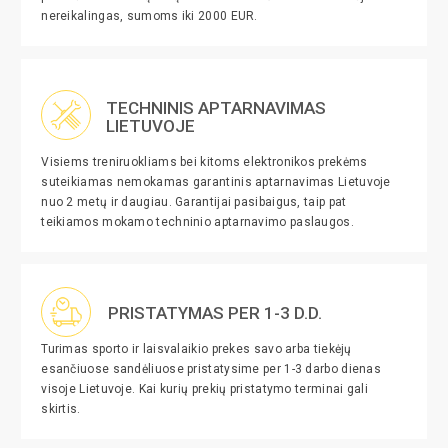
nereikalingas, sumoms iki 2000 EUR.
TECHNINIS APTARNAVIMAS
LIETUVOJE
Visiems treniruokliams bei kitoms elektronikos prekėms
suteikiamas nemokamas garantinis aptarnavimas Lietuvoje
nuo 2 metų ir daugiau. Garantijai pasibaigus, taip pat
teikiamos mokamo techninio aptarnavimo paslaugos.
PRISTATYMAS PER 1-3 D.D.
Turimas sporto ir laisvalaikio prekes savo arba tiekėjų
esančiuose sandėliuose pristatysime per 1-3 darbo dienas
visoje Lietuvoje. Kai kurių prekių pristatymo terminai gali
skirtis.