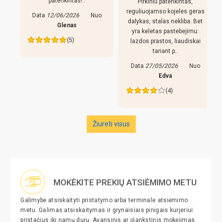
patenkintas!..
Pirkiniu patenkintas,
r
reguliuojamso kojeles geras
Data
12/06/2026
Nuo
dalykas, stalas nekliba. Bet
Glenas
yra keletas pastebejimu:
(5)
lazdos prastos, liaudiskai
tariant p..
Data
27/05/2026
Nuo
Edva
(4)
Žiureti visus
MOKĖKITE PREKIŲ ATSIĖMIMO METU
Galimybė atsiskaityti pristatymo arba terminale atsiėmimo
metu. Galimas atsiskaitymas ir grynaisiais pinigais kurjeriui
pristačius iki namų durų. Avansinis ar išankstinis mokėjimas