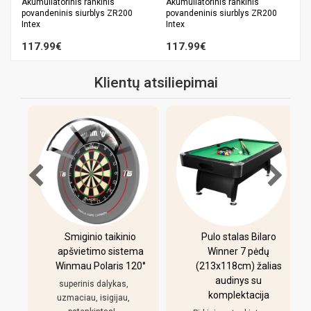
Akumuliatorinis rankinis
Akumuliatorinis rankinis
povandeninis siurblys ZR200
povandeninis siurblys ZR200
Intex
Intex
117.99€
117.99€
Klientų atsiliepimai
-
Smiginio taikinio
Pulo stalas Bilaro
apšvietimo sistema
Winner 7 pėdų
Winmau Polaris 120°
(213x118cm) žalias
o
audinys su
i
superinis dalykas,
komplektacija
uzmaciau, isigijau,