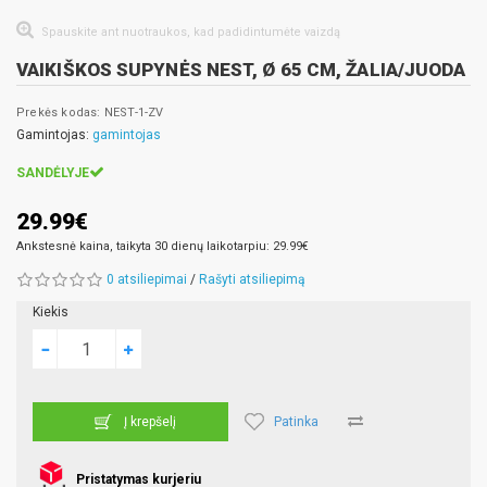
Spauskite ant nuotraukos, kad padidintumėte vaizdą
VAIKIŠKOS SUPYNĖS NEST, Ø 65 CM, ŽALIA/JUODA
Prekės kodas: NEST-1-ZV
Gamintojas:
gamintojas
SANDĖLYJE
29.99€
Ankstesnė kaina, taikyta 30 dienų laikotarpiu: 29.99€
0 atsiliepimai
/
Rašyti atsiliepimą
Kiekis
Patinka
Į krepšelį
Pristatymas kurjeriu