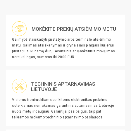
MOKĖKITE PREKIŲ ATSIĖMIMO METU
Galimybė atsiskaityti pristatymo arba terminale atsiėmimo
metu. Galimas atsiskaitymas ir grynaisiais pinigais kurjeriui
pristačius iki namų durų. Avansinis ar išankstinis mokėjimas
nereikalingas, sumoms iki 2000 EUR.
TECHNINIS APTARNAVIMAS
LIETUVOJE
Visiems treniruokliams bei kitoms elektronikos prekėms
suteikiamas nemokamas garantinis aptarnavimas Lietuvoje
nuo 2 metų ir daugiau. Garantijai pasibaigus, taip pat
teikiamos mokamo techninio aptarnavimo paslaugos.