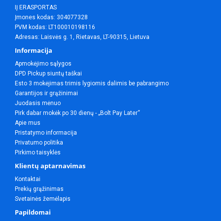
IĮ ERASPORTAS
Įmones kodas: 304077328
PVM kodas: LT100010198116
Adresas: Laisvės g. 1, Rietavas, LT-90315, Lietuva
Informacija
Apmokėjimo sąlygos
DPD Pickup siuntų taškai
Esto 3 mokėjimas trimis lygiomis dalimis be pabrangimo
Garantijos ir grąžinimai
Juodasis mėnuo
Pirk dabar mokėk po 30 dienų - „Bolt Pay Later“
Apie mus
Pristatymo informacija
Privatumo politika
Pirkimo taisyklės
Klientų aptarnavimas
Kontaktai
Prekių grąžinimas
Svetainės žemėlapis
Papildomai