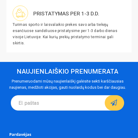
PRISTATYMAS PER 1-3 D.D.
Turimas sporto ir laisvalaikio prekes savo arba tiekėjų
esančiuose sandėliuose pristatysime per 1-3 darbo dienas
visoje Lietuvoje. Kai kurių prekių pristatymo terminai gali
skirtis.
NAUJIENLAIŠKIO PRENUMERATA
Prenumeruodami mūsų naujienlaiškį galėsite sekti karščiausias
naujienas, medžioti akcijas, gauti nuolaidų kodus bei dar daugiau.
Pardavėjas