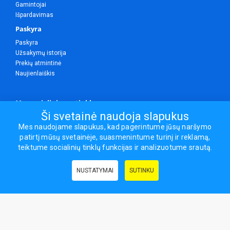
Gamintojai
Išpardavimas
Paskyra
Paskyra
Užsakymų istorija
Prekių atmintinė
Naujienlaiškis
Mes socialiniuose tinkluose
Ši svetainė naudoja slapukus
Mes naudojame slapukus, kad pagerintume jūsų naršymo
patirtį mūsų svetainėje, suasmenintume turinį ir reklamą,
Visos teisės saugomos.
teiktume socialinių tinklų funkcijas ir analizuotume srautą.
Sporto ir laisvalaikio prekės, maisto papildai - erasportas.lt © 2026
NUSTATYMAI
SUTINKU
Naudingos nuorodos:
Prekės grožiui ir sveikatai
|
Civilinis draudimas