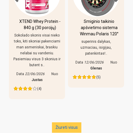
XTEND Whey Protein -
Smiginio taikinio
u
840 g (30 porcijų)
apšvietimo sistema
Winmau Polaris 120°
Sokolado skonis visai nieko
toks, kiti skoniai pakenciami
superinis dalykas,
man asmeniskai, braskiu
uzmaciau, isigijau,
nelabai su vandeniu.
patenkintas!..
Pasiemiau visus 3 skonius ir
Data
12/06/2026
Nuo
butent s..
s
Glenas
Data
22/06/2026
Nuo
(5)
Justas
(4)
Žiureti visus