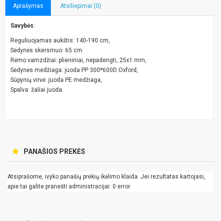
Aprašymas
Atsiliepimai (0)
Savybės
:
Reguliuojamas aukštis: 140-190 cm,
Sėdynės skersmuo: 65 cm
Rėmo vamzdžiai: plieniniai, nepadengti, 25x1 mm,
Sėdynės medžiaga: juoda PP 300*600D Oxford,
Sūpynių virvė: juoda PE medžiaga,
Spalva: žaliai juoda.
PANAŠIOS PREKĖS
Atsiprašome, ivyko panašių prekių ikėlimo klaida. Jei rezultatas kartojasi,
apie tai galite pranešti administracijai: 0 error