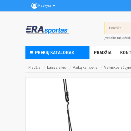
Paskyra
Įveskite raktažod
PREKIŲ KATALOGAS
PRADŽIA
KONT
Pradžia
Laisvalaikis
Vaikų kampelis
Vaikiškos sūpyn