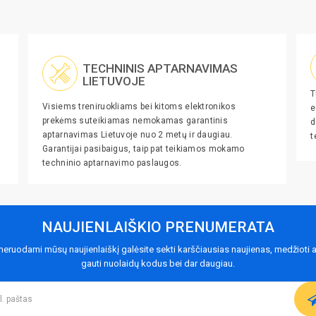
TECHNINIS APTARNAVIMAS
LIETUVOJE
T
Visiems treniruokliams bei kitoms elektronikos
e
prekėms suteikiamas nemokamas garantinis
d
aptarnavimas Lietuvoje nuo 2 metų ir daugiau.
t
Garantijai pasibaigus, taip pat teikiamos mokamo
techninio aptarnavimo paslaugos.
NAUJIENLAIŠKIO PRENUMERATA
eruodami mūsų naujienlaiškį galėsite sekti karščiausias naujienas, medžioti a
gauti nuolaidų kodus bei dar daugiau.