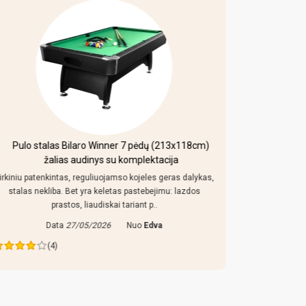
Pulo stalas Bilaro Winner 7 pėdų (213x118cm)
Mobi
žalias audinys su komplektacija
irkiniu patenkintas, reguliuojamso kojeles geras dalykas,
Kaip uz toki
stalas nekliba. Bet yra keletas pastebejimu: lazdos
konstrukcija
prastos, liaudiskai tariant p..
Data
27/05/2026
Nuo
Edva
Da
(4)