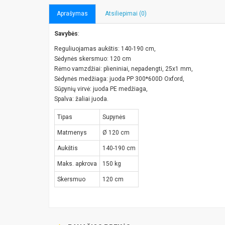
Aprašymas
Atsiliepimai (0)
Savybės
:
Reguliuojamas aukštis: 140-190 cm,
Sėdynės skersmuo: 120 cm
Rėmo vamzdžiai: plieniniai, nepadengti, 25x1 mm,
Sėdynės medžiaga: juoda PP 300*600D Oxford,
Sūpynių virvė: juoda PE medžiaga,
Spalva: žaliai juoda.
Tipas
Supynės
Matmenys
Ø 120 cm
Aukštis
140-190 cm
Maks. apkrova
150 kg
Skersmuo
120 cm