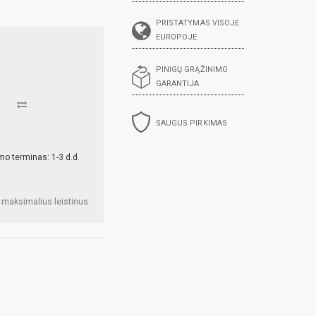
PRISTATYMAS VISOJE
EUROPOJE
PINIGŲ GRĄŽINIMO
GARANTIJA
SAUGUS PIRKIMAS
mo terminas: 1-3 d.d.
 maksimalius leistinus.