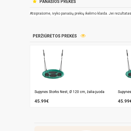
PANAŠIOS PREKĖS
Atsiprašome, ivyko panašių prekių ikėlimo klaida. Jei rezultatas k
PERŽIŪRĖTOS PREKĖS
Supynės Storks Nest, Ø 120 cm, žalia-juoda
Supynės
45.99€
45.99