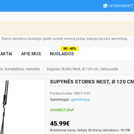
+37065909477
į. Šiame paieškos laukelyje galite surasti norimą prekę, kategoriją arba gamintoją.
IKI -40%
AKTAI
APIE MUS
NUOLAIDOS
ės, kompleksai, nameliai
Supynės Storks Nest, Ø 120 cm, žalia-juoda
SUPYNĖS STORKS NEST, Ø 120 CM
Prekės kodas: NEST-3-ZV
Gamintojas:
gamintojas
SANDĖLYJE
45.99€
Ankstesnė kaina, taikyta 30 dienų laikotarpiu: 45.99€