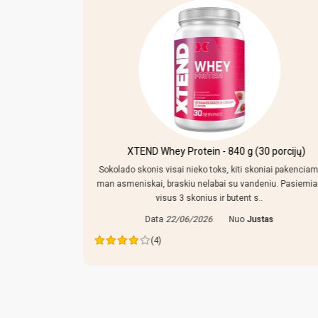
kersiniu ir
XTEND Whey Protein - 840 g (30 porcijų)
Sokolado skonis visai nieko toks, kiti skoniai pakenciam
man asmeniskai, braskiu nelabai su vandeniu. Pasiemi
mpo reguliuoti,
visus 3 skonius ir butent s..
 tiek prikisus
Data
22/06/2026
Nuo
Justas
ras
(4)