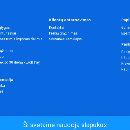
Klientų aptarnavimas
Papi
ąlygos
Kontaktai
Gami
ntų taškai
Prekių grąžinimas
Išpa
as trimis lygiomis dalimis
Svetainės žemėlapis
Pask
rąžinimai
Pask
uo
Užsak
ėk po 30 dienų - „Bolt Pay
Preki
Nauji
ormacija
tika
lės
Ši svetainė naudoja slapukus