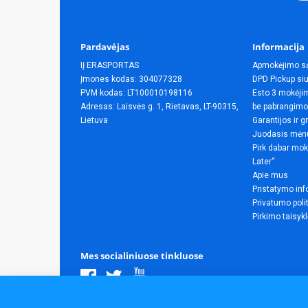
Pardavėjas
Informacija
IĮ ERASPORTAS
Apmokėjimo s
Įmones kodas: 304077328
DPD Pickup siu
PVM kodas: LT100010198116
Esto 3 mokėjim
Adresas: Laisvės g. 1, Rietavas, LT-90315,
be pabrangimo
Lietuva
Garantijos ir g
Juodasis mėn
Pirk dabar mok
Later“
Apie mus
Pristatymo inf
Privatumo poli
Pirkimo taisyk
Mes socialiniuose tinkluose