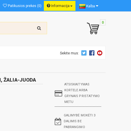
Patikusios prekės (0)
Informacija
Kalba
0
Sekite mus:
, ŽALIA-JUODA
ATSISKAITYMAS
KORTELE ARBA
GRYNAIS PRISTATYMO
METU
GALIMYBĖ MOKĖTI 3
DALIMIS BE
PABRANGIMO