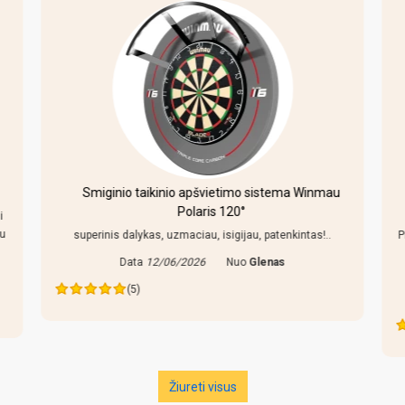
Smiginio taikinio apšvietimo sistema Winmau
Polaris 120°
i
au
superinis dalykas, uzmaciau, isigijau, patenkintas!..
P
Data
12/06/2026
Nuo
Glenas
(5)
Žiureti visus