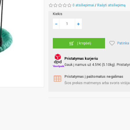
0 atsiliepimai
/
Rašyti atsiliepimą
Kiekis
Patinka
Į krepšelį
Pristatymas kurjeriu
Gauk į namus už 4.59€ (5.10kg). Pristaty
Pristatymas į paštomatus negalimas
Šios prekės matmenys arba svoris viršija