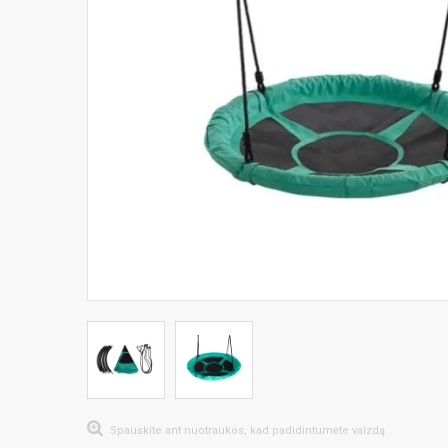
Spauskite ant nuotraukos, kad padidintumėte vaizdą