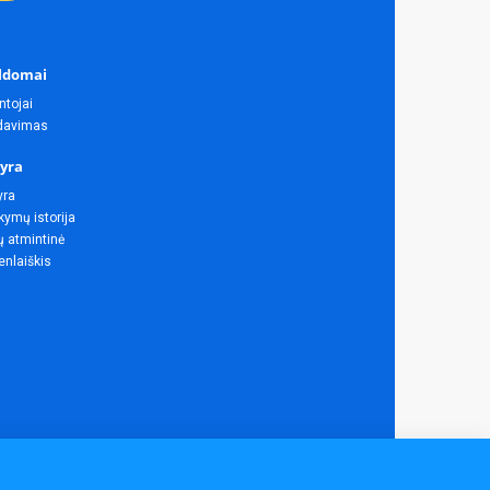
ldomai
ntojai
rdavimas
yra
yra
ymų istorija
ų atmintinė
enlaiškis