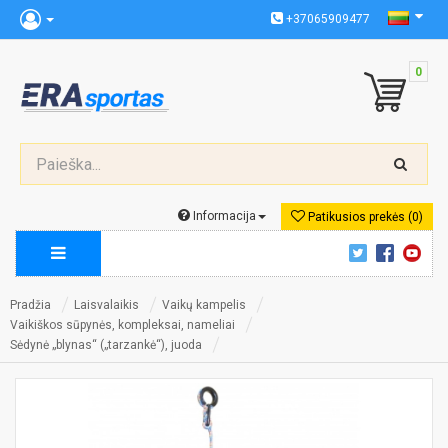
+37065909477
0
Informacija
Patikusios prekės (0)
Pradžia
Laisvalaikis
Vaikų kampelis
Vaikiškos sūpynės, kompleksai, nameliai
Sėdynė „blynas“ („tarzankė“), juoda