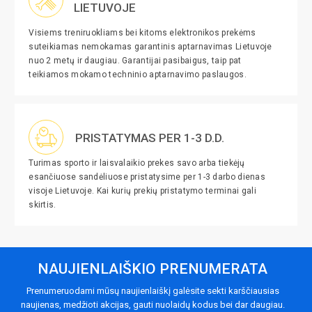
LIETUVOJE
Visiems treniruokliams bei kitoms elektronikos prekėms
suteikiamas nemokamas garantinis aptarnavimas Lietuvoje
nuo 2 metų ir daugiau. Garantijai pasibaigus, taip pat
teikiamos mokamo techninio aptarnavimo paslaugos.
PRISTATYMAS PER 1-3 D.D.
Turimas sporto ir laisvalaikio prekes savo arba tiekėjų
esančiuose sandėliuose pristatysime per 1-3 darbo dienas
visoje Lietuvoje. Kai kurių prekių pristatymo terminai gali
skirtis.
NAUJIENLAIŠKIO PRENUMERATA
Prenumeruodami mūsų naujienlaiškį galėsite sekti karščiausias
naujienas, medžioti akcijas, gauti nuolaidų kodus bei dar daugiau.