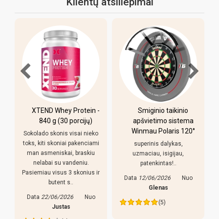
Klientų atsiliepimai
XTEND Whey Protein -
Smiginio taikinio
u
840 g (30 porcijų)
apšvietimo sistema
Winmau Polaris 120°
Sokolado skonis visai nieko
toks, kiti skoniai pakenciami
superinis dalykas,
man asmeniskai, braskiu
uzmaciau, isigijau,
nelabai su vandeniu.
patenkintas!..
Pasiemiau visus 3 skonius ir
Data
12/06/2026
Nuo
butent s..
s
Glenas
Data
22/06/2026
Nuo
(5)
Justas