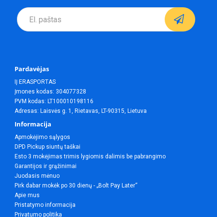
Pardavėjas
IĮ ERASPORTAS
Įmones kodas: 304077328
PVM kodas: LT100010198116
Adresas: Laisvės g. 1, Rietavas, LT-90315, Lietuva
Informacija
Apmokėjimo sąlygos
DPD Pickup siuntų taškai
Esto 3 mokėjimas trimis lygiomis dalimis be pabrangimo
Garantijos ir grąžinimai
Juodasis mėnuo
Pirk dabar mokėk po 30 dienų - „Bolt Pay Later“
Apie mus
Pristatymo informacija
Privatumo politika