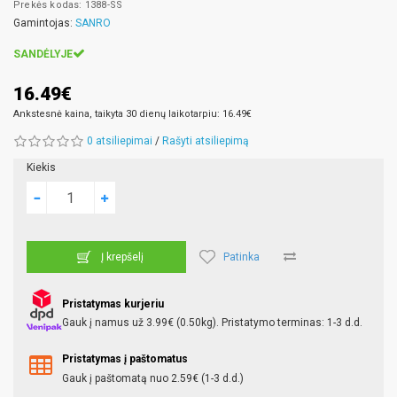
Prekės kodas: 1388-SS
Gamintojas:
SANRO
SANDĖLYJE
16.49€
Ankstesnė kaina, taikyta 30 dienų laikotarpiu: 16.49€
0 atsiliepimai
/
Rašyti atsiliepimą
Kiekis
Patinka
Į krepšelį
Pristatymas kurjeriu
Gauk į namus už 3.99€ (0.50kg). Pristatymo terminas: 1-3 d.d.
Pristatymas į paštomatus
Gauk į paštomatą nuo 2.59€ (1-3 d.d.)