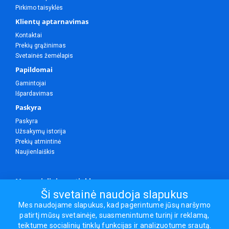
Pirkimo taisyklės
Klientų aptarnavimas
Kontaktai
Prekių grąžinimas
Svetainės žemėlapis
Papildomai
Gamintojai
Išpardavimas
Paskyra
Paskyra
Užsakymų istorija
Prekių atmintinė
Naujienlaiškis
Mes socialiniuose tinkluose
Ši svetainė naudoja slapukus
Mes naudojame slapukus, kad pagerintume jūsų naršymo
patirtį mūsų svetainėje, suasmenintume turinį ir reklamą,
Visos teisės saugomos.
teiktume socialinių tinklų funkcijas ir analizuotume srautą.