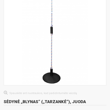
Spauskite ant nuotraukos, kad padidintumėte vaizdą
SĖDYNĖ „BLYNAS“ („TARZANKĖ“), JUODA