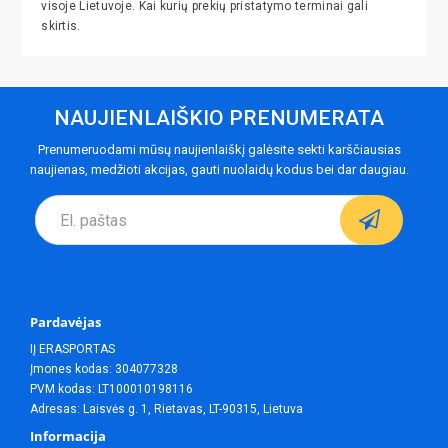
visoje Lietuvoje. Kai kurių prekių pristatymo terminai gali
skirtis.
NAUJIENLAIŠKIO PRENUMERATA
Prenumeruodami mūsų naujienlaiškį galėsite sekti karščiausias
naujienas, medžioti akcijas, gauti nuolaidų kodus bei dar daugiau.
Pardavėjas
IĮ ERASPORTAS
Įmones kodas: 304077328
PVM kodas: LT100010198116
Adresas: Laisvės g. 1, Rietavas, LT-90315, Lietuva
Informacija