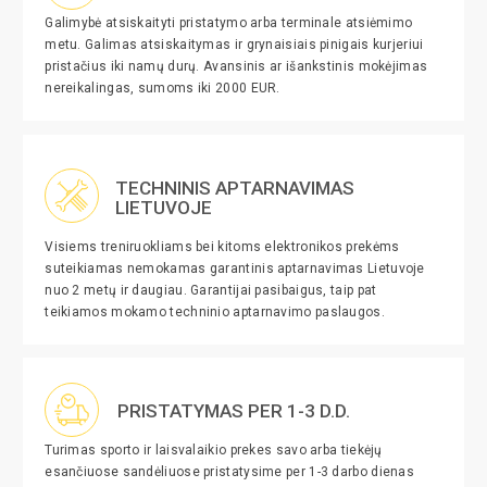
Galimybė atsiskaityti pristatymo arba terminale atsiėmimo
metu. Galimas atsiskaitymas ir grynaisiais pinigais kurjeriui
pristačius iki namų durų. Avansinis ar išankstinis mokėjimas
nereikalingas, sumoms iki 2000 EUR.
TECHNINIS APTARNAVIMAS
LIETUVOJE
Visiems treniruokliams bei kitoms elektronikos prekėms
suteikiamas nemokamas garantinis aptarnavimas Lietuvoje
nuo 2 metų ir daugiau. Garantijai pasibaigus, taip pat
teikiamos mokamo techninio aptarnavimo paslaugos.
PRISTATYMAS PER 1-3 D.D.
Turimas sporto ir laisvalaikio prekes savo arba tiekėjų
esančiuose sandėliuose pristatysime per 1-3 darbo dienas