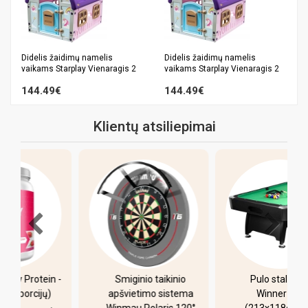
Didelis žaidimų namelis
Didelis žaidimų namelis
vaikams Starplay Vienaragis 2
vaikams Starplay Vienaragis 2
144.49€
144.49€
Klientų atsiliepimai
-
Smiginio taikinio
Pulo stalas Bilaro
apšvietimo sistema
Winner 7 pėdų
Winmau Polaris 120°
(213x118cm) žalias