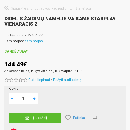
Spauskite ant nuotraukos, kad padidintumėte vaizdą
DIDELIS ŽAIDIMŲ NAMELIS VAIKAMS STARPLAY
VIENARAGIS 2
Prekės kodas: 22-561-ZV
Gamintojas:
gamintojas
SANDĖLYJE
144.49€
Ankstesnė kaina, taikyta 30 dienų laikotarpiu: 144.49€
0 atsiliepimai
/
Rašyti atsiliepimą
Kiekis
Patinka
Į krepšelį