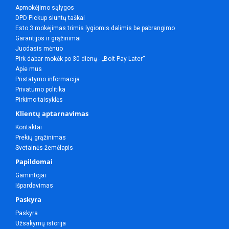
Apmokėjimo sąlygos
DPD Pickup siuntų taškai
Esto 3 mokėjimas trimis lygiomis dalimis be pabrangimo
Garantijos ir grąžinimai
Juodasis mėnuo
Pirk dabar mokėk po 30 dienų - „Bolt Pay Later“
Apie mus
Pristatymo informacija
Privatumo politika
Pirkimo taisyklės
Klientų aptarnavimas
Kontaktai
Prekių grąžinimas
Svetainės žemėlapis
Papildomai
Gamintojai
Išpardavimas
Paskyra
Paskyra
Užsakymų istorija