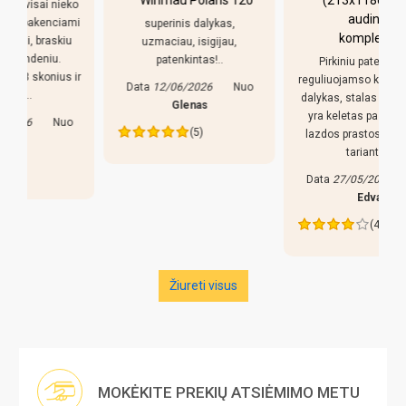
o
audinys su
i
superinis dalykas,
komplektacija
uzmaciau, isigijau,
patenkintas!..
Pirkiniu patenkintas,
r
reguliuojamso kojeles geras
Data
12/06/2026
Nuo
dalykas, stalas nekliba. Bet
Glenas
yra keletas pastebejimu:
(5)
lazdos prastos, liaudiskai
tariant p..
Data
27/05/2026
Nuo
Edva
(4)
Žiureti visus
MOKĖKITE PREKIŲ ATSIĖMIMO METU