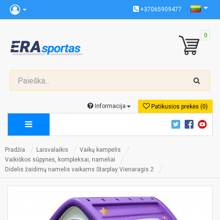
+37065909477
0
Informacija
Patikusios prekės (0)
Pradžia
Laisvalaikis
Vaikų kampelis
Vaikiškos sūpynės, kompleksai, nameliai
Didelis žaidimų namelis vaikams Starplay Vienaragis 2