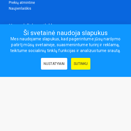
Prekių atmintinė
Naujienlaiškis
Mes socialiniuose tinkluose
Ši svetainė naudoja slapukus
Mes naudojame slapukus, kad pagerintume jūsų naršymo
patirtį mūsų svetainėje, suasmenintume turinį ir reklamą,
Visos teisės saugomos.
teiktume socialinių tinklų funkcijas ir analizuotume srautą.
Sporto ir laisvalaikio prekės, maisto papildai - erasportas.lt © 2026
NUSTATYMAI
SUTINKU
Naudingos nuorodos:
Prekės grožiui ir sveikatai
|
Civilinis draudimas