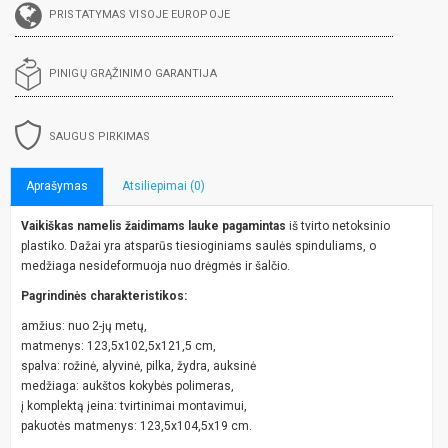
PRISTATYMAS VISOJE EUROPOJE
PINIGŲ GRĄŽINIMO GARANTIJA
SAUGUS PIRKIMAS
Aprašymas
Atsiliepimai (0)
Vaikiškas namelis žaidimams lauke pagamintas
iš tvirto netoksinio
plastiko. Dažai yra atsparūs tiesioginiams saulės spinduliams, o
medžiaga nesideformuoja nuo drėgmės ir šalčio.
Pagrindinės charakteristikos:
amžius: nuo 2-jų metų,
matmenys: 123,5х102,5х121,5 cm,
spalva: rožinė, alyvinė, pilka, žydra, auksinė
medžiaga: aukštos kokybės polimeras,
į komplektą įeina: tvirtinimai montavimui,
pakuotės matmenys: 123,5х104,5х19 cm.