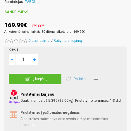
Gamintojas:
TABOU
SANDĖLYJE
169.99€
179.00€
Ankstesnė kaina, taikyta 30 dienų laikotarpiu: 169.99€
0 atsiliepimai
/
Rašyti atsiliepimą
Kiekis
Patinka
Į krepšelį
Pristatymas kurjeriu
Gauk į namus už 5.39€ (12.00kg). Pristatymo terminas: 1-3 d.d.
Pristatymas į paštomatus negalimas
Šios prekės matmenys arba svoris viršija maksimalius
leistinus.