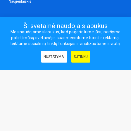
Naujienlaiškis
Mes socialiniuose tinkluose
Ši svetainė naudoja slapukus
Mes naudojame slapukus, kad pagerintume jūsų naršymo
patirtį mūsų svetainėje, suasmenintume turinį ir reklamą,
Visos teisės saugomos.
teiktume socialinių tinklų funkcijas ir analizuotume srautą.
Sporto ir laisvalaikio prekės, maisto papildai - erasportas.lt © 2026
NUSTATYMAI
SUTINKU
Naudingos nuorodos:
Prekės grožiui ir sveikatai
|
Civilinis draudimas