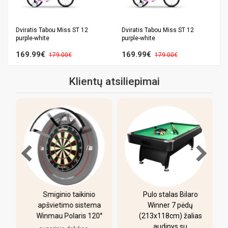
Dviratis Tabou Miss ST 12
Dviratis Tabou Miss ST 12
purple-white
purple-white
169.99€
169.99€
179.00€
179.00€
Klientų atsiliepimai
-
Smiginio taikinio
Pulo stalas Bilaro
apšvietimo sistema
Winner 7 pėdų
Winmau Polaris 120°
(213x118cm) žalias
o
audinys su