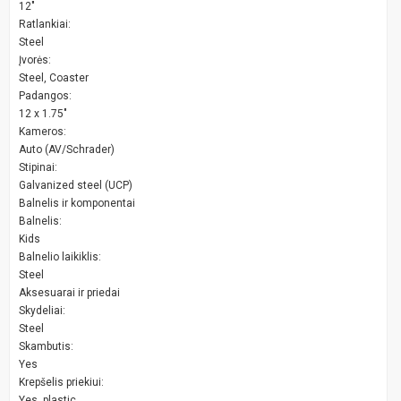
12"
Ratlankiai:
Steel
Įvorės:
Steel, Coaster
Padangos:
12 x 1.75"
Kameros:
Auto (AV/Schrader)
Stipinai:
Galvanized steel (UCP)
Balnelis ir komponentai
Balnelis:
Kids
Balnelio laikiklis:
Steel
Aksesuarai ir priedai
Skydeliai:
Steel
Skambutis:
Yes
Krepšelis priekiui:
Yes, plastic