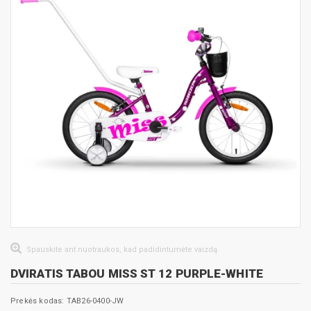
Spauskite ant nuotraukos, kad padidintumėte vaizdą
DVIRATIS TABOU MISS ST 12 PURPLE-WHITE
Prekės kodas: TAB26-0400-JW