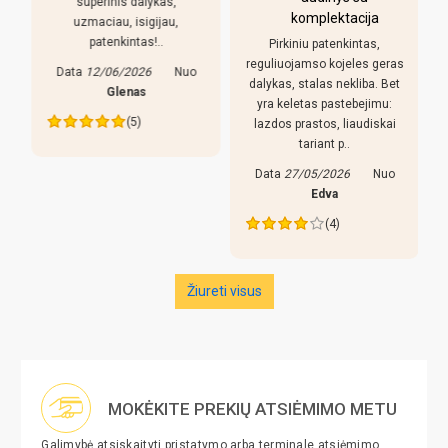
i
superinis dalykas,
komplektacija
uzmaciau, isigijau,
patenkintas!..
Pirkiniu patenkintas,
r
reguliuojamso kojeles geras
Data
12/06/2026
Nuo
dalykas, stalas nekliba. Bet
Glenas
yra keletas pastebejimu:
(5)
lazdos prastos, liaudiskai
tariant p..
Data
27/05/2026
Nuo
Edva
(4)
Žiureti visus
MOKĖKITE PREKIŲ ATSIĖMIMO METU
Galimybė atsiskaityti pristatymo arba terminale atsiėmimo