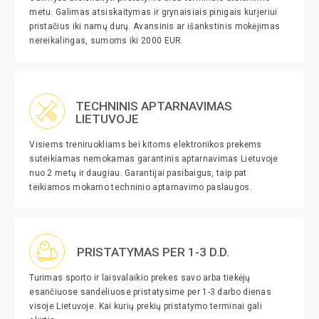
metu. Galimas atsiskaitymas ir grynaisiais pinigais kurjeriui
pristačius iki namų durų. Avansinis ar išankstinis mokėjimas
nereikalingas, sumoms iki 2000 EUR.
TECHNINIS APTARNAVIMAS
LIETUVOJE
Visiems treniruokliams bei kitoms elektronikos prekėms
suteikiamas nemokamas garantinis aptarnavimas Lietuvoje
nuo 2 metų ir daugiau. Garantijai pasibaigus, taip pat
teikiamos mokamo techninio aptarnavimo paslaugos.
PRISTATYMAS PER 1-3 D.D.
Turimas sporto ir laisvalaikio prekes savo arba tiekėjų
esančiuose sandėliuose pristatysime per 1-3 darbo dienas
visoje Lietuvoje. Kai kurių prekių pristatymo terminai gali