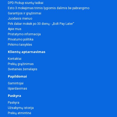
DPD Pickup siuntų taškai
Esto 3 mokėjimas trimis lygiomis dalimis be pabrangimo
Garantijos ir grąžinimai
Juodasis mėnuo
Pirk dabar mokėk po 30 dienų - „Bolt Pay Later“
Apie mus
Pristatymo informacija
Privatumo politika
Pirkimo taisyklės
Klientų aptarnavimas
Kontaktai
Prekių grąžinimas
Svetainės žemėlapis
Papildomai
Gamintojai
Išpardavimas
Paskyra
Paskyra
Užsakymų istorija
Prekių atmintinė