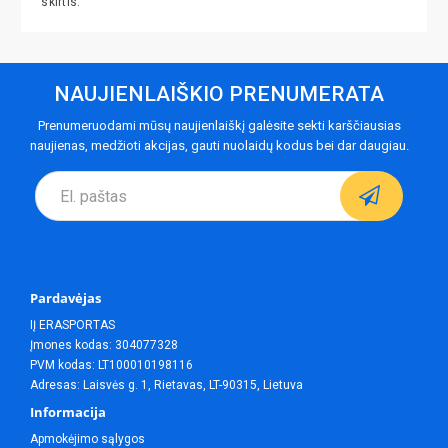
skirtis.
NAUJIENLAIŠKIO PRENUMERATA
Prenumeruodami mūsų naujienlaiškį galėsite sekti karščiausias
naujienas, medžioti akcijas, gauti nuolaidų kodus bei dar daugiau.
Pardavėjas
IĮ ERASPORTAS
Įmones kodas: 304077328
PVM kodas: LT100010198116
Adresas: Laisvės g. 1, Rietavas, LT-90315, Lietuva
Informacija
Apmokėjimo sąlygos