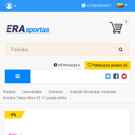
+37065909477
0
Informacija
Patikusios prekės (0)
Pradžia
Laisvalaikis
Dviračiai
Vaikiški dviratukai, triratukai
Dviratis Tabou Miss ST 12 purple-white
-5%