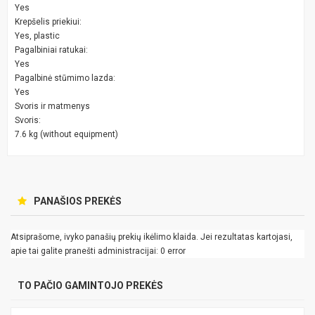
Yes
Krepšelis priekiui:
Yes, plastic
Pagalbiniai ratukai:
Yes
Pagalbinė stūmimo lazda:
Yes
Svoris ir matmenys
Svoris:
7.6 kg (without equipment)
PANAŠIOS PREKĖS
Atsiprašome, ivyko panašių prekių ikėlimo klaida. Jei rezultatas kartojasi,
apie tai galite pranešti administracijai: 0 error
TO PAČIO GAMINTOJO PREKĖS