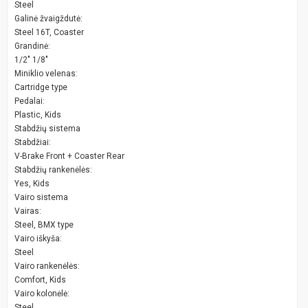
Steel
Galinė žvaigždutė:
Steel 16T, Coaster
Grandinė:
1/2" 1/8"
Miniklio velenas:
Cartridge type
Pedalai:
Plastic, Kids
Stabdžių sistema
Stabdžiai:
V-Brake Front + Coaster Rear
Stabdžių rankenėlės:
Yes, Kids
Vairo sistema
Vairas:
Steel, BMX type
Vairo iškyša:
Steel
Vairo rankenėlės:
Comfort, Kids
Vairo kolonėlė:
Steel