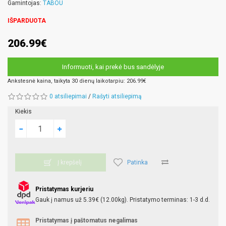
Gamintojas:
TABOU
IŠPARDUOTA
206.99€
Informuoti, kai prekė bus sandėlyje
Ankstesnė kaina, taikyta 30 dienų laikotarpiu: 206.99€
0 atsiliepimai
/
Rašyti atsiliepimą
Kiekis
Patinka
Į krepšelį
Pristatymas kurjeriu
Gauk į namus už 5.39€ (12.00kg). Pristatymo terminas: 1-3 d.d.
Pristatymas į paštomatus negalimas