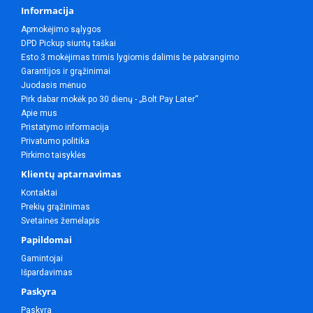
Informacija
Apmokėjimo sąlygos
DPD Pickup siuntų taškai
Esto 3 mokėjimas trimis lygiomis dalimis be pabrangimo
Garantijos ir grąžinimai
Juodasis mėnuo
Pirk dabar mokėk po 30 dienų - „Bolt Pay Later“
Apie mus
Pristatymo informacija
Privatumo politika
Pirkimo taisyklės
Klientų aptarnavimas
Kontaktai
Prekių grąžinimas
Svetainės žemėlapis
Papildomai
Gamintojai
Išpardavimas
Paskyra
Paskyra