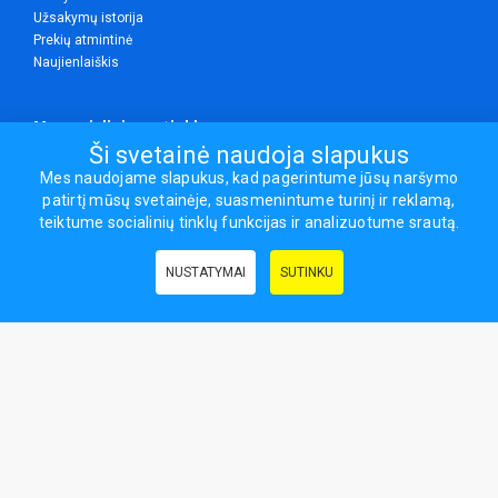
Užsakymų istorija
Prekių atmintinė
Naujienlaiškis
Mes socialiniuose tinkluose
Ši svetainė naudoja slapukus
Mes naudojame slapukus, kad pagerintume jūsų naršymo
patirtį mūsų svetainėje, suasmenintume turinį ir reklamą,
Visos teisės saugomos.
teiktume socialinių tinklų funkcijas ir analizuotume srautą.
Sporto ir laisvalaikio prekės, maisto papildai - erasportas.lt © 2026
NUSTATYMAI
SUTINKU
Naudingos nuorodos:
Prekės grožiui ir sveikatai
|
Civilinis draudimas