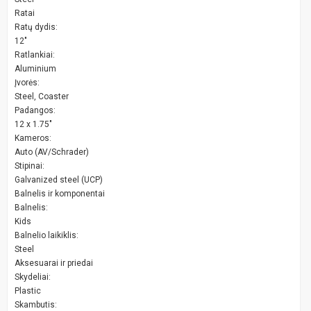
Ratai
Ratų dydis:
12"
Ratlankiai:
Aluminium
Įvorės:
Steel, Coaster
Padangos:
12 x 1.75"
Kameros:
Auto (AV/Schrader)
Stipinai:
Galvanized steel (UCP)
Balnelis ir komponentai
Balnelis:
Kids
Balnelio laikiklis:
Steel
Aksesuarai ir priedai
Skydeliai:
Plastic
Skambutis: