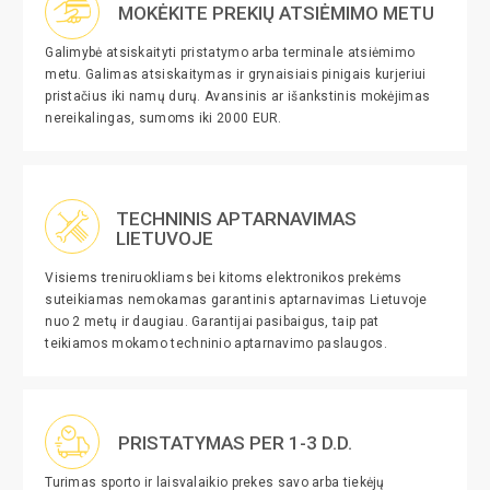
MOKĖKITE PREKIŲ ATSIĖMIMO METU
Galimybė atsiskaityti pristatymo arba terminale atsiėmimo
metu. Galimas atsiskaitymas ir grynaisiais pinigais kurjeriui
pristačius iki namų durų. Avansinis ar išankstinis mokėjimas
nereikalingas, sumoms iki 2000 EUR.
TECHNINIS APTARNAVIMAS
LIETUVOJE
Visiems treniruokliams bei kitoms elektronikos prekėms
suteikiamas nemokamas garantinis aptarnavimas Lietuvoje
nuo 2 metų ir daugiau. Garantijai pasibaigus, taip pat
teikiamos mokamo techninio aptarnavimo paslaugos.
PRISTATYMAS PER 1-3 D.D.
Turimas sporto ir laisvalaikio prekes savo arba tiekėjų