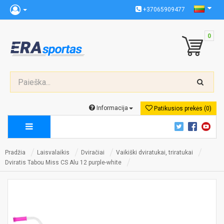
+37065909477
0
Informacija
Patikusios prekės (0)
Pradžia
Laisvalaikis
Dviračiai
Vaikiški dviratukai, triratukai
Dviratis Tabou Miss CS Alu 12 purple-white