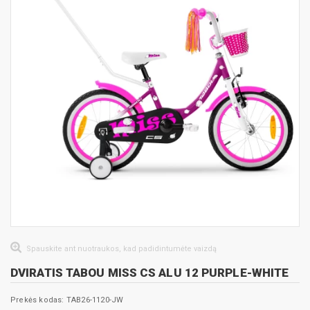
Spauskite ant nuotraukos, kad padidintumėte vaizdą
DVIRATIS TABOU MISS CS ALU 12 PURPLE-WHITE
Prekės kodas: TAB26-1120-JW