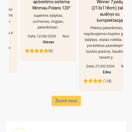
apšvietimo sistema
Winner 7 pėdų
Winmau Polaris 120°
(213x118cm) žalias
o
audinys su
i
superinis dalykas,
komplektacija
uzmaciau, isigijau,
patenkintas!..
Pirkiniu patenkintas,
r
reguliuojamso kojeles geras
Data
12/06/2026
Nuo
dalykas, stalas nekliba. Bet
Glenas
yra keletas pastebejimu:
(5)
lazdos prastos, liaudiskai
tariant p..
Data
27/05/2026
Nuo
Edva
(4)
Žiureti visus