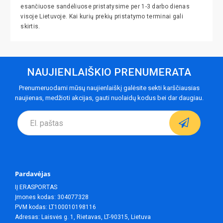
esančiuose sandėliuose pristatysime per 1-3 darbo dienas
visoje Lietuvoje. Kai kurių prekių pristatymo terminai gali
skirtis.
NAUJIENLAIŠKIO PRENUMERATA
Prenumeruodami mūsų naujienlaiškį galėsite sekti karščiausias
naujienas, medžioti akcijas, gauti nuolaidų kodus bei dar daugiau.
Pardavėjas
IĮ ERASPORTAS
Įmones kodas: 304077328
PVM kodas: LT100010198116
Adresas: Laisvės g. 1, Rietavas, LT-90315, Lietuva