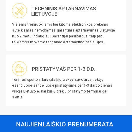
TECHNINIS APTARNAVIMAS
LIETUVOJE
Visiems treniruokliams bei kitoms elektronikos prekėms
suteikiamas nemokamas garantinis aptarnavimas Lietuvoje
nuo 2 metų ir daugiau. Garantijai pasibaigus, taip pat
teikiamos mokamo techninio aptarnavimo paslaugos.
PRISTATYMAS PER 1-3 D.D.
Turimas sporto ir laisvalaikio prekes savo arba tiekėjų
esančiuose sandėliuose pristatysime per 1-3 darbo dienas
visoje Lietuvoje. Kai kurių prekių pristatymo terminai gali
skirtis.
NAUJIENLAIŠKIO PRENUMERATA