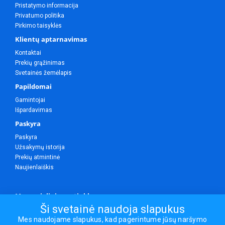
Pristatymo informacija
Privatumo politika
Pirkimo taisyklės
Klientų aptarnavimas
Kontaktai
Prekių grąžinimas
Svetainės žemėlapis
Papildomai
Gamintojai
Išpardavimas
Paskyra
Paskyra
Užsakymų istorija
Prekių atmintinė
Naujienlaiškis
Mes socialiniuose tinkluose
Ši svetainė naudoja slapukus
Mes naudojame slapukus, kad pagerintume jūsų naršymo