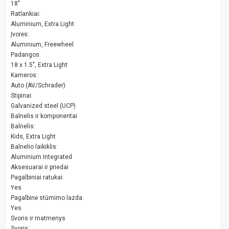
18"
Ratlankiai:
Aluminium, Extra Light
Įvorės:
Aluminium, Freewheel
Padangos:
18 x 1.5", Extra Light
Kameros:
Auto (AV/Schrader)
Stipinai:
Galvanized steel (UCP)
Balnelis ir komponentai
Balnelis:
Kids, Extra Light
Balnelio laikiklis:
Aluminium Integrated
Aksesuarai ir priedai
Pagalbiniai ratukai:
Yes
Pagalbinė stūmimo lazda:
Yes
Svoris ir matmenys
Svoris: