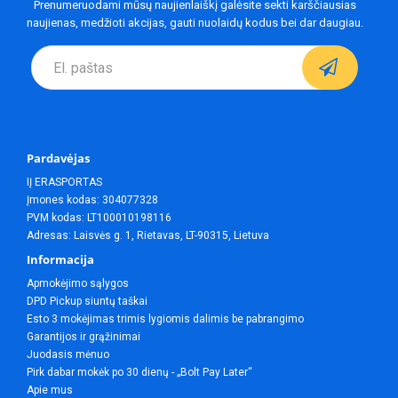
Prenumeruodami mūsų naujienlaiškį galėsite sekti karščiausias
naujienas, medžioti akcijas, gauti nuolaidų kodus bei dar daugiau.
Pardavėjas
IĮ ERASPORTAS
Įmones kodas: 304077328
PVM kodas: LT100010198116
Adresas: Laisvės g. 1, Rietavas, LT-90315, Lietuva
Informacija
Apmokėjimo sąlygos
DPD Pickup siuntų taškai
Esto 3 mokėjimas trimis lygiomis dalimis be pabrangimo
Garantijos ir grąžinimai
Juodasis mėnuo
Pirk dabar mokėk po 30 dienų - „Bolt Pay Later“
Apie mus