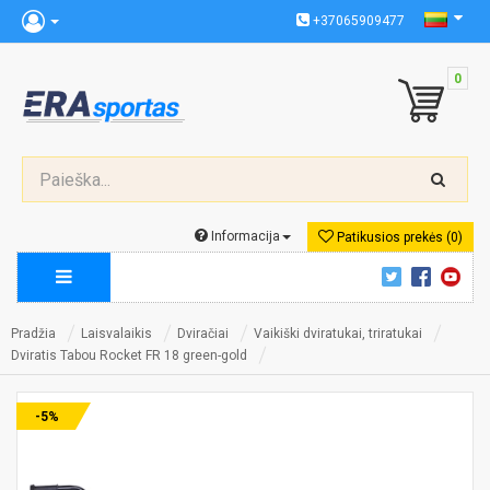
+37065909477
0
Informacija
Patikusios prekės (0)
Pradžia
Laisvalaikis
Dviračiai
Vaikiški dviratukai, triratukai
Dviratis Tabou Rocket FR 18 green-gold
-5%