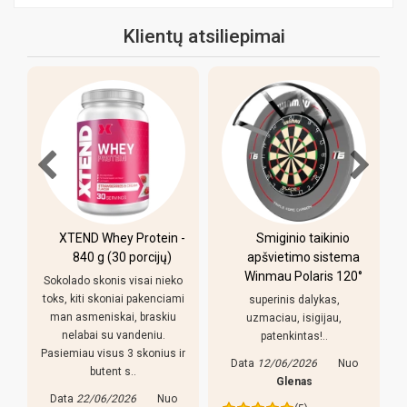
Klientų atsiliepimai
otein -
Smiginio taikinio
Pulo stalas Bilaro
cijų)
apšvietimo sistema
Winner 7 pėdų
Winmau Polaris 120°
(213x118cm) žalias
ai nieko
audinys su
kenciami
superinis dalykas,
komplektacija
raskiu
uzmaciau, isigijau,
niu.
patenkintas!..
Pirkiniu patenkintas,
onius ir
reguliuojamso kojeles geras
Data
12/06/2026
Nuo
dalykas, stalas nekliba. Bet
Glenas
yra keletas pastebejimu:
Nuo