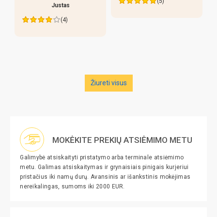
(5)
lazdos prastos, liaudiskai
tariant p..
Data
27/05/2026
Nuo
Edva
(4)
Žiureti visus
MOKĖKITE PREKIŲ ATSIĖMIMO METU
Galimybė atsiskaityti pristatymo arba terminale atsiėmimo
metu. Galimas atsiskaitymas ir grynaisiais pinigais kurjeriui
pristačius iki namų durų. Avansinis ar išankstinis mokėjimas
nereikalingas, sumoms iki 2000 EUR.