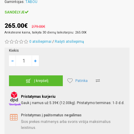
Gamintojas:
TABOU
SANDĖLYJE
265.00€
279.00€
Ankstesnė kaina, taikyta 30 dienų laikotarpiu: 265.00€
0 atsiliepimai
/
Rašyti atsiliepimą
Kiekis
Patinka
Į krepšelį
Pristatymas kurjeriu
Gauk į namus už 5.39€ (12.00kg). Pristatymo terminas: 1-3 d.d.
Pristatymas į paštomatus negalimas
Šios prekės matmenys arba svoris viršija maksimalius
leistinus.