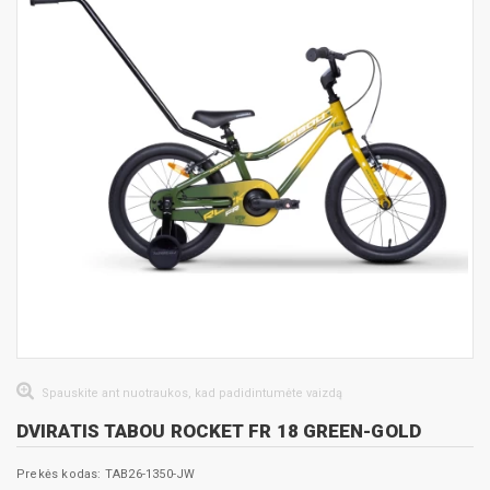
Spauskite ant nuotraukos, kad padidintumėte vaizdą
DVIRATIS TABOU ROCKET FR 18 GREEN-GOLD
Prekės kodas: TAB26-1350-JW