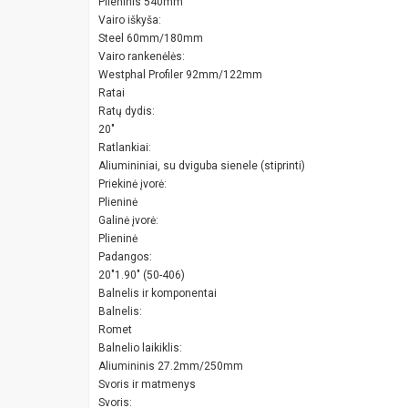
Plieninis 540mm
Vairo iškyša:
Steel 60mm/180mm
Vairo rankenėlės:
Westphal Profiler 92mm/122mm
Ratai
Ratų dydis:
20"
Ratlankiai:
Aliumininiai, su dviguba sienele (stiprinti)
Priekinė įvorė:
Plieninė
Galinė įvorė:
Plieninė
Padangos:
20"1.90" (50-406)
Balnelis ir komponentai
Balnelis:
Romet
Balnelio laikiklis:
Aliumininis 27.2mm/250mm
Svoris ir matmenys
Svoris: