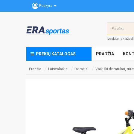
Paskyra
Įveskite raktažod
PREKIŲ KATALOGAS
PRADŽIA
KONT
Pradžia
Laisvalaikis
Dviračiai
Vaikiški dviratukai, trir