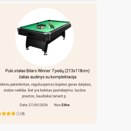
Pulo stalas Bilaro Winner 7 pėdų (213x118cm)
Mobi
žalias audinys su komplektacija
irkiniu patenkintas, reguliuojamso kojeles geras dalykas,
Kaip uz toki
stalas nekliba. Bet yra keletas pastebejimu: lazdos
konstrukcija
prastos, liaudiskai tariant p..
Data
27/05/2026
Nuo
Edva
Da
(4)