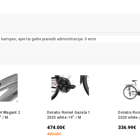
artojasi, apie tai galite pranešti administracijai: 0 error
et Wagant 2
Dviratis Romet Gazela 1
Dviratis Ro
" / M
2025 white-19" / M
2020 white-
474.00€
336.99€
499.00€