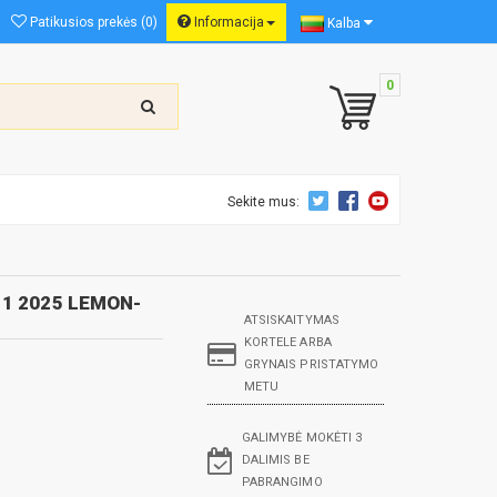
Patikusios prekės (0)
Informacija
Kalba
0
Sekite mus:
 1 2025 LEMON-
ATSISKAITYMAS
KORTELE ARBA
GRYNAIS PRISTATYMO
METU
GALIMYBĖ MOKĖTI 3
DALIMIS BE
PABRANGIMO