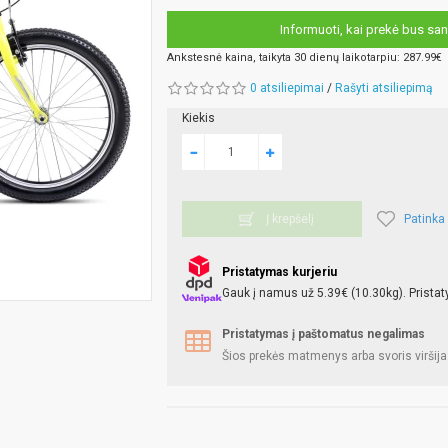
Informuoti, kai prekė bus san
Ankstesnė kaina, taikyta 30 dienų laikotarpiu: 287.99€
0 atsiliepimai
/
Rašyti atsiliepimą
Kiekis
Patinka
Į krepšelį
Pristatymas kurjeriu
Gauk į namus už 5.39€ (10.30kg). Pristat
Pristatymas į paštomatus negalimas
Šios prekės matmenys arba svoris viršija