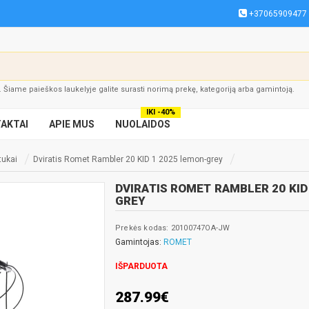
+37065909477
į. Šiame paieškos laukelyje galite surasti norimą prekę, kategoriją arba gamintoją.
IKI -40%
AKTAI
APIE MUS
NUOLAIDOS
atukai
Dviratis Romet Rambler 20 KID 1 2025 lemon-grey
DVIRATIS ROMET RAMBLER 20 KID
GREY
Prekės kodas: 20100747OA-JW
Gamintojas:
ROMET
IŠPARDUOTA
287.99€