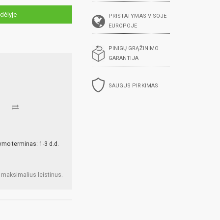
dėlyje
PRISTATYMAS VISOJE
EUROPOJE
PINIGŲ GRĄŽINIMO
GARANTIJA
SAUGUS PIRKIMAS
ymo terminas: 1-3 d.d.
 maksimalius leistinus.