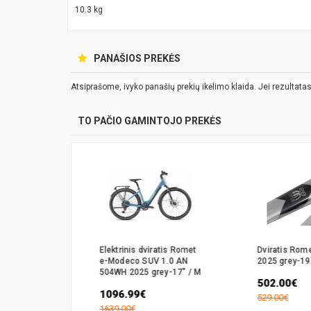
10.3 kg
PANAŠIOS PREKĖS
Atsiprašome, ivyko panašių prekių ikėlimo klaida. Jei rezultatas k
TO PAČIO GAMINTOJO PREKĖS
 Gazela 1
Elektrinis dviratis Romet
Dviratis Rom
" / M
e-Modeco SUV 1.0 AN
2025 grey-19
504WH 2025 grey-17" / M
502.00€
1096.99€
529.00€
1639.00€