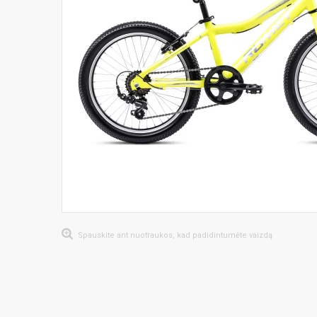
Spauskite ant nuotraukos, kad padidintumėte vaizdą