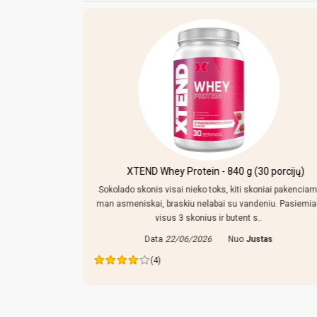
kersiniu ir
XTEND Whey Protein - 840 g (30 porcijų)
Sokolado skonis visai nieko toks, kiti skoniai pakenciam
man asmeniskai, braskiu nelabai su vandeniu. Pasiemi
mpo reguliuoti,
visus 3 skonius ir butent s..
 tiek prikisus
Data
22/06/2026
Nuo
Justas
ras
(4)