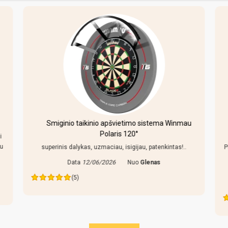
Smiginio taikinio apšvietimo sistema Winmau
Polaris 120°
i
au
superinis dalykas, uzmaciau, isigijau, patenkintas!..
P
Data
12/06/2026
Nuo
Glenas
(5)