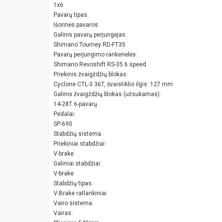
1x6
Pavarų tipas:
Išorinės pavaros
Galinis pavarų perjungėjas:
Shimano Tourney RD-FT35
Pavarų perjungimo rankenėlės:
Shimano Revoshift RS-35 6 speed
Priekinis žvaigždžių blokas:
Cyclone CTL-3 36T, švaistiklio ilgis: 127 mm
Galinis žvaigždžių blokas (užsukamas):
14-28T 6-pavarų
Pedalai:
SP-690
Stabdžių sistema
Priekiniai stabdžiai:
V-brake
Galiniai stabdžiai:
V-brake
Stabdžių tipas:
V-Brake ratlankiniai
Vairo sistema
Vairas: