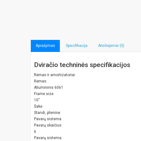
Aprašymas
Specifikacija
Atsiliepimai (0)
Dviračio techninės specifikacijos
Rėmas ir amortizatoriai
Rėmas:
Aliumininis 6061
Frame size:
10"
Šakė:
Standi, plieninė
Pavarų sistema
Pavarų skaičius:
6
Pavarų sistema: