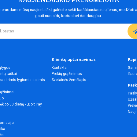
NAUJIENLAIŠKIO PRENUMERATA
eruodami mūsų naujienlaiškį galėsite sekti karščiausias naujienas, medžioti a
gauti nuolaidų kodus bei dar daugiau.
Klientų aptarnavimas
Papi
ąlygos
Kontaktai
Gami
ntų taškai
Prekių grąžinimas
Išpa
as trimis lygiomis dalimis
Svetainės žemėlapis
Pask
rąžinimai
Pask
uo
Užsak
ėk po 30 dienų - „Bolt Pay
Preki
Nauji
ormacija
tika
lės