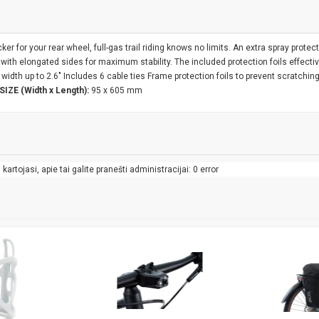
r for your rear wheel, full-gas trail riding knows no limits. An extra spray prote
n with elongated sides for maximum stability. The included protection foils effect
 width up to 2.6" Includes 6 cable ties Frame protection foils to prevent scratchin
SIZE (Width x Length):
95 x 605 mm
artojasi, apie tai galite pranešti administracijai: 0 error