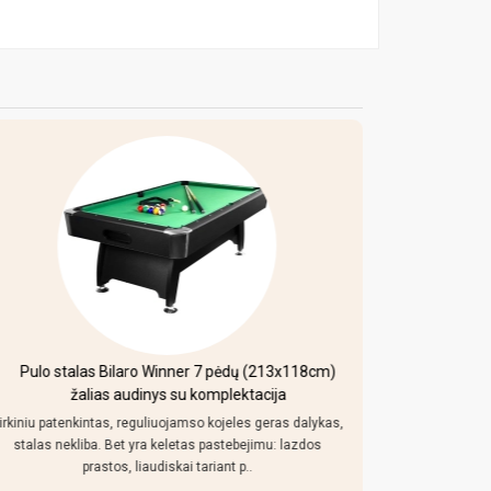
Pulo stalas Bilaro Winner 7 pėdų (213x118cm)
Mobi
žalias audinys su komplektacija
irkiniu patenkintas, reguliuojamso kojeles geras dalykas,
Kaip uz toki
stalas nekliba. Bet yra keletas pastebejimu: lazdos
konstrukcija
prastos, liaudiskai tariant p..