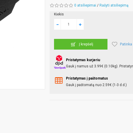
0 atsiliepimai
/
Rašyti atsiliepimą
Kiekis
Patinka
Į krepšelį
Pristatymas kurjeriu
Gauk į namus už 3.99€ (0.10kg). Pristaty
Pristatymas į paštomatus
Gauk į paštomatą nuo 2.59€ (1-3 d.d.)