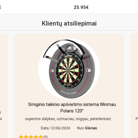
€
25.95€
Klientų atsiliepimai
Smiginio taikinio apšvietimo sistema Winmau
Polaris 120°
i
au
superinis dalykas, uzmaciau, isigijau, patenkintas!..
P
Data
12/06/2026
Nuo
Glenas
(5)