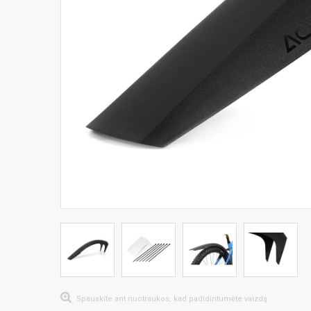
Spauskite ant nuotraukos, kad padidintumėte vaizdą