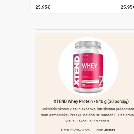
25.95€
25.95
kersiniu ir
XTEND Whey Protein - 840 g (30 porcijų)
Sokolado skonis visai nieko toks, kiti skoniai pakenciam
man asmeniskai, braskiu nelabai su vandeniu. Pasiemi
mpo reguliuoti,
visus 3 skonius ir butent s..
 tiek prikisus
Data
22/06/2026
Nuo
Justas