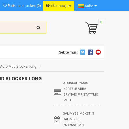
Patikusios prekės (0)
Informacija
Kalba
0
Sekite mus:
“ ACID Mud Blocker long
MUD BLOCKER LONG
ATSISKAITYMAS
KORTELE ARBA
GRYNAIS PRISTATYMO
METU
GALIMYBĖ MOKĖTI 3
DALIMIS BE
PABRANGIMO