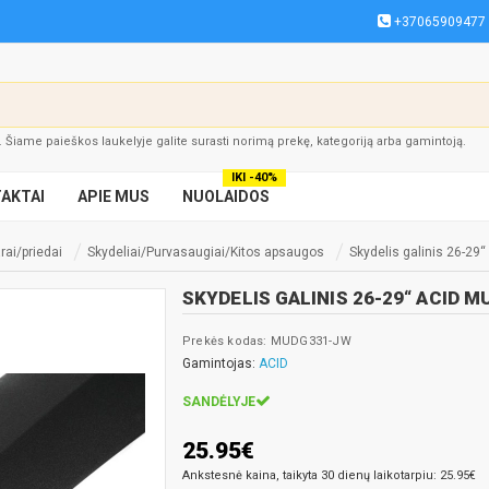
+37065909477
į. Šiame paieškos laukelyje galite surasti norimą prekę, kategoriją arba gamintoją.
IKI -40%
AKTAI
APIE MUS
NUOLAIDOS
rai/priedai
Skydeliai/Purvasaugiai/Kitos apsaugos
Skydelis galinis 26-29
SKYDELIS GALINIS 26-29“ ACID 
Prekės kodas: MUDG331-JW
Gamintojas:
ACID
SANDĖLYJE
25.95€
Ankstesnė kaina, taikyta 30 dienų laikotarpiu: 25.95€