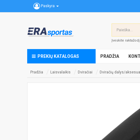
Paskyra
Įveskite raktažod
PREKIŲ KATALOGAS
PRADŽIA
KONT
Pradžia
Laisvalaikis
Dviračiai
Dviračių dalys/aksesua