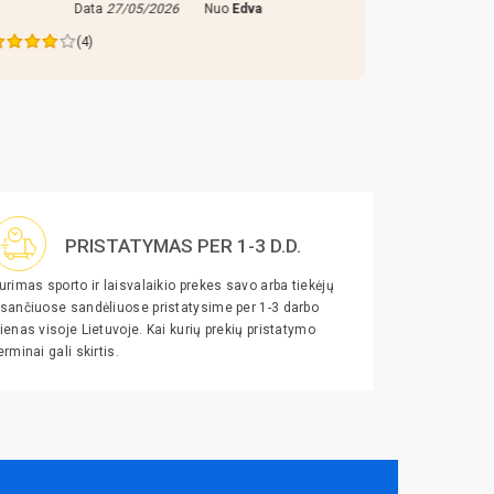
Data
27/05/2026
Nuo
Edva
Da
(4)
PRISTATYMAS PER 1-3 D.D.
urimas sporto ir laisvalaikio prekes savo arba tiekėjų
sančiuose sandėliuose pristatysime per 1-3 darbo
ienas visoje Lietuvoje. Kai kurių prekių pristatymo
erminai gali skirtis.