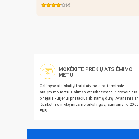
ras
(4)
MOKĖKITE PREKIŲ ATSIĖMIMO
METU
Galimybė atsiskaityti pristatymo arba terminale
atsiėmimo metu. Galimas atsiskaitymas ir grynaisiais
pinigais kurjeriui pristačius iki namų durų. Avansinis ar
išankstinis mokėjimas nereikalingas, sumoms iki 2000
EUR.