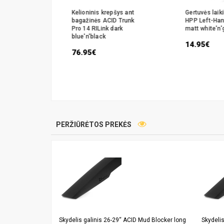
lektas
Kelioninis krepšys ant
Gertuvės laik
5mm
bagažinės ACID Trunk
HPP Left-Ha
Pro 14 RILink dark
matt white'n'
blue'n'black
14.95€
76.95€
PERŽIŪRĖTOS PREKĖS
Skydelis galinis 26-29“ ACID Mud Blocker long
Skydelis