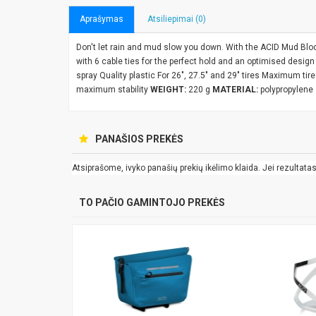
Aprašymas
Atsiliepimai (0)
Don't let rain and mud slow you down. With the ACID Mud Blocke
with 6 cable ties for the perfect hold and an optimised desig
spray Quality plastic For 26", 27.5" and 29" tires Maximum tire
maximum stability
WEIGHT:
220 g
MATERIAL:
polypropylene
PANAŠIOS PREKĖS
Atsiprašome, ivyko panašių prekių ikėlimo klaida. Jei rezultatas k
TO PAČIO GAMINTOJO PREKĖS