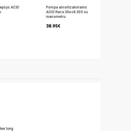
krepšys ACID
Pompa amortizatoriams
Bagažinė A
k
ACID Race Shock 300 su
Alu 27.5“
manometru
50.95€
38.95€
ker long