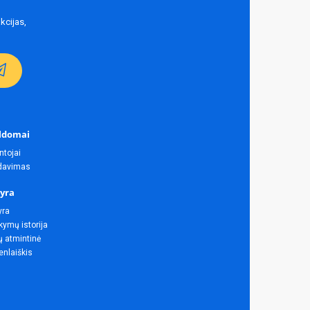
kcijas,
ldomai
ntojai
rdavimas
yra
yra
ymų istorija
ų atmintinė
enlaiškis