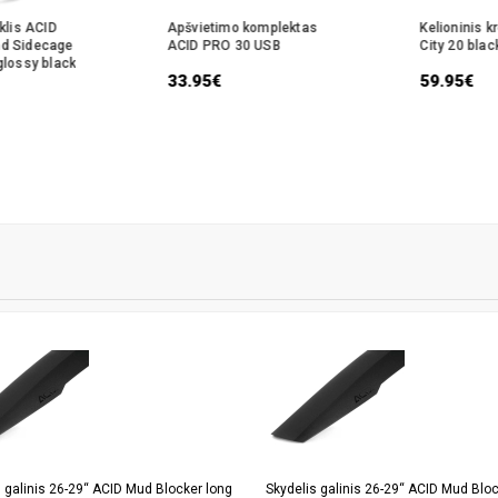
iklis ACID
Apšvietimo komplektas
Kelioninis 
nd Sidecage
ACID PRO 30 USB
City 20 blac
glossy black
33.95€
59.95€
 galinis 26-29“ ACID Mud Blocker long
Skydelis galinis 26-29“ ACID Mud Bloc