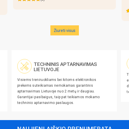
Žiureti visus
TECHNINIS APTARNAVIMAS
LIETUVOJE
T
Visiems treniruokliams bei kitoms elektronikos
e
prekėms suteikiamas nemokamas garantinis
d
aptarnavimas Lietuvoje nuo 2 metų ir daugiau.
t
Garantijai pasibaigus, taip pat teikiamos mokamo
techninio aptarnavimo paslaugos.