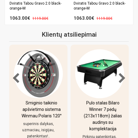
Dviratis Tabou Gravo 2.0 black-
Dviratis Tabou Gravo 2.0 black-
orange-M
orange-M
1063.00€
1063.00€
1119.00€
1119.00€
Klientų atsiliepimai
-
Smiginio taikinio
Pulo stalas Bilaro
apšvietimo sistema
Winner 7 pėdų
Winmau Polaris 120°
(213x118cm) žalias
o
audinys su
i
superinis dalykas,
komplektacija
uzmaciau, isigijau,
patenkintas!..
Pirkiniu patenkintas,