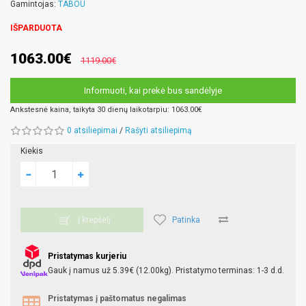
Gamintojas:
TABOU
IŠPARDUOTA
1063.00€
1119.00€
Informuoti, kai prekė bus sandėlyje
Ankstesnė kaina, taikyta 30 dienų laikotarpiu: 1063.00€
0 atsiliepimai
/
Rašyti atsiliepimą
Kiekis
Patinka
Į krepšelį
Pristatymas kurjeriu
Gauk į namus už 5.39€ (12.00kg). Pristatymo terminas: 1-3 d.d.
Pristatymas į paštomatus negalimas