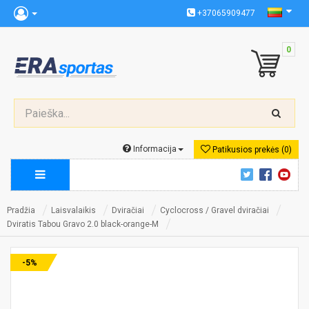
+37065909477
0
Informacija
Patikusios prekės (0)
Pradžia
Laisvalaikis
Dviračiai
Cyclocross / Gravel dviračiai
Dviratis Tabou Gravo 2.0 black-orange-M
-5%