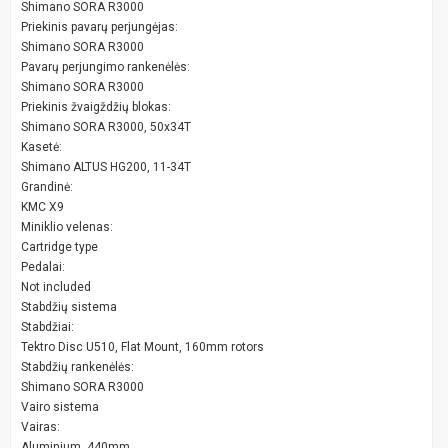
Shimano SORA R3000
Priekinis pavarų perjungėjas:
Shimano SORA R3000
Pavarų perjungimo rankenėlės:
Shimano SORA R3000
Priekinis žvaigždžių blokas:
Shimano SORA R3000, 50x34T
Kasetė:
Shimano ALTUS HG200, 11-34T
Grandinė:
KMC X9
Miniklio velenas:
Cartridge type
Pedalai:
Not included
Stabdžių sistema
Stabdžiai:
Tektro Disc U510, Flat Mount, 160mm rotors
Stabdžių rankenėlės:
Shimano SORA R3000
Vairo sistema
Vairas:
Aluminium, 440mm