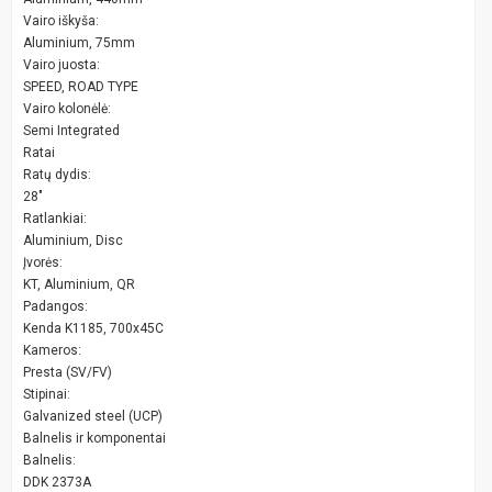
Vairo iškyša:
Aluminium, 75mm
Vairo juosta:
SPEED, ROAD TYPE
Vairo kolonėlė:
Semi Integrated
Ratai
Ratų dydis:
28"
Ratlankiai:
Aluminium, Disc
Įvorės:
KT, Aluminium, QR
Padangos:
Kenda K1185, 700x45C
Kameros:
Presta (SV/FV)
Stipinai:
Galvanized steel (UCP)
Balnelis ir komponentai
Balnelis:
DDK 2373A