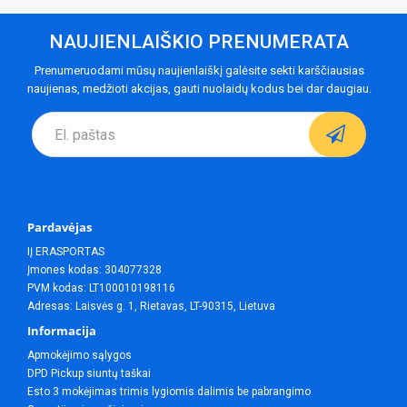
NAUJIENLAIŠKIO PRENUMERATA
Prenumeruodami mūsų naujienlaiškį galėsite sekti karščiausias
naujienas, medžioti akcijas, gauti nuolaidų kodus bei dar daugiau.
Pardavėjas
IĮ ERASPORTAS
Įmones kodas: 304077328
PVM kodas: LT100010198116
Adresas: Laisvės g. 1, Rietavas, LT-90315, Lietuva
Informacija
Apmokėjimo sąlygos
DPD Pickup siuntų taškai
Esto 3 mokėjimas trimis lygiomis dalimis be pabrangimo