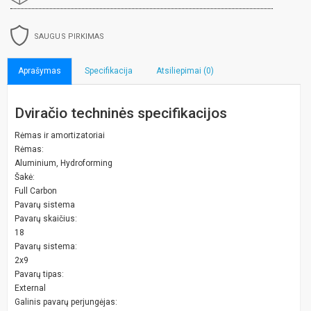
SAUGUS PIRKIMAS
Aprašymas
Specifikacija
Atsiliepimai (0)
Dviračio techninės specifikacijos
Rėmas ir amortizatoriai
Rėmas:
Aluminium, Hydroforming
Šakė:
Full Carbon
Pavarų sistema
Pavarų skaičius:
18
Pavarų sistema:
2x9
Pavarų tipas:
External
Galinis pavarų perjungėjas: