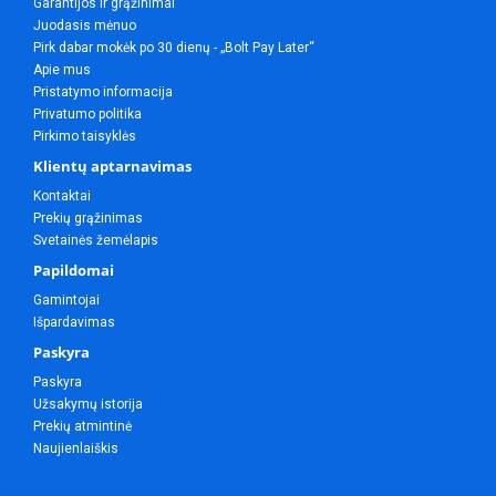
Garantijos ir grąžinimai
Juodasis mėnuo
Pirk dabar mokėk po 30 dienų - „Bolt Pay Later“
Apie mus
Pristatymo informacija
Privatumo politika
Pirkimo taisyklės
Klientų aptarnavimas
Kontaktai
Prekių grąžinimas
Svetainės žemėlapis
Papildomai
Gamintojai
Išpardavimas
Paskyra
Paskyra
Užsakymų istorija
Prekių atmintinė
Naujienlaiškis