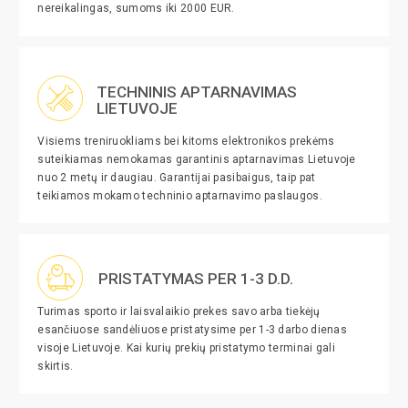
nereikalingas, sumoms iki 2000 EUR.
TECHNINIS APTARNAVIMAS
LIETUVOJE
Visiems treniruokliams bei kitoms elektronikos prekėms
suteikiamas nemokamas garantinis aptarnavimas Lietuvoje
nuo 2 metų ir daugiau. Garantijai pasibaigus, taip pat
teikiamos mokamo techninio aptarnavimo paslaugos.
PRISTATYMAS PER 1-3 D.D.
Turimas sporto ir laisvalaikio prekes savo arba tiekėjų
esančiuose sandėliuose pristatysime per 1-3 darbo dienas
visoje Lietuvoje. Kai kurių prekių pristatymo terminai gali
skirtis.