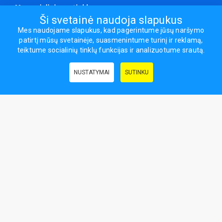
Mes socialiniuose tinkluose
Ši svetainė naudoja slapukus
Mes naudojame slapukus, kad pagerintume jūsų naršymo
patirtį mūsų svetainėje, suasmenintume turinį ir reklamą,
Visos teisės saugomos.
teiktume socialinių tinklų funkcijas ir analizuotume srautą.
Sporto ir laisvalaikio prekės, maisto papildai - erasportas.lt © 2026
NUSTATYMAI
SUTINKU
Naudingos nuorodos:
Prekės grožiui ir sveikatai
|
Civilinis draudimas