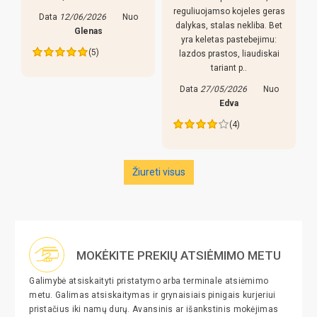
r
reguliuojamso kojeles geras
Data
12/06/2026
Nuo
dalykas, stalas nekliba. Bet
Glenas
yra keletas pastebejimu:
(5)
lazdos prastos, liaudiskai
tariant p..
Data
27/05/2026
Nuo
Edva
(4)
Žiureti visus
MOKĖKITE PREKIŲ ATSIĖMIMO METU
Galimybė atsiskaityti pristatymo arba terminale atsiėmimo
metu. Galimas atsiskaitymas ir grynaisiais pinigais kurjeriui
pristačius iki namų durų. Avansinis ar išankstinis mokėjimas