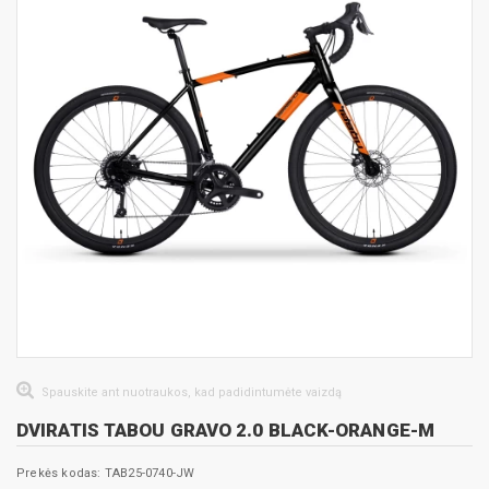
Spauskite ant nuotraukos, kad padidintumėte vaizdą
DVIRATIS TABOU GRAVO 2.0 BLACK-ORANGE-M
Prekės kodas: TAB25-0740-JW