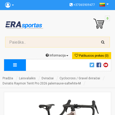
+37065909477
0
Informacija
Patikusios prekės (0)
Pradžia
Laisvalaikis
Dviračiai
Cyclocross / Gravel dviračiai
Dviratis Raymon Territ Pro 2026 palemauve-saltwhite-M