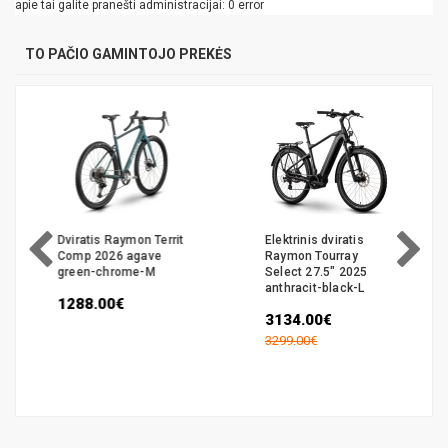
apie tai galite pranešti administracijai: 0 error
TO PAČIO GAMINTOJO PREKĖS
Dviratis Raymon Territ
Elektrinis dviratis
Comp 2026 agave
Raymon Tourray
green-chrome-M
Select 27.5" 2025
anthracit-black-L
1288.00€
3134.00€
3299.00€