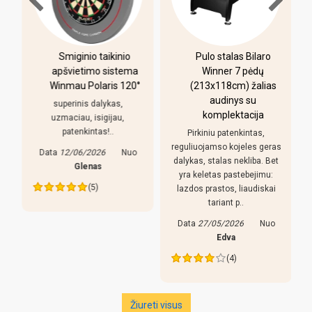
-
Smiginio taikinio
Pulo stalas Bilaro
apšvietimo sistema
Winner 7 pėdų
Winmau Polaris 120°
(213x118cm) žalias
o
audinys su
i
superinis dalykas,
komplektacija
uzmaciau, isigijau,
patenkintas!..
Pirkiniu patenkintas,
r
reguliuojamso kojeles geras
Data
12/06/2026
Nuo
dalykas, stalas nekliba. Bet
Glenas
yra keletas pastebejimu:
(5)
lazdos prastos, liaudiskai
tariant p..
Data
27/05/2026
Nuo
Edva
(4)
Žiureti visus