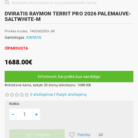
Spauskite ant nuotraukos, kad padidintumėte vaizdą
DVIRATIS RAYMON TERRIT PRO 2026 PALEMAUVE-
SALTWHITE-M
Prekės kodas: 7402602350-JW
Gamintojas:
RAYMON
IŠPARDUOTA
1688.00€
Informuoti, kai prekė bus sandėlyje
Ankstesnė kaina, taikyta 30 dienų laikotarpiu: 1688.00€
0 atsiliepimai
/
Rašyti atsiliepimą
Kiekis
Patinka
Į krepšelį