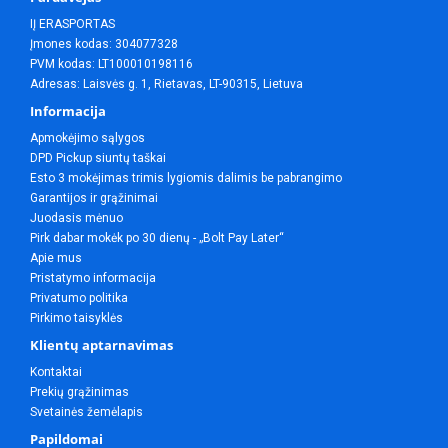
IĮ ERASPORTAS
Įmones kodas: 304077328
PVM kodas: LT100010198116
Adresas: Laisvės g. 1, Rietavas, LT-90315, Lietuva
Informacija
Apmokėjimo sąlygos
DPD Pickup siuntų taškai
Esto 3 mokėjimas trimis lygiomis dalimis be pabrangimo
Garantijos ir grąžinimai
Juodasis mėnuo
Pirk dabar mokėk po 30 dienų - „Bolt Pay Later“
Apie mus
Pristatymo informacija
Privatumo politika
Pirkimo taisyklės
Klientų aptarnavimas
Kontaktai
Prekių grąžinimas
Svetainės žemėlapis
Papildomai