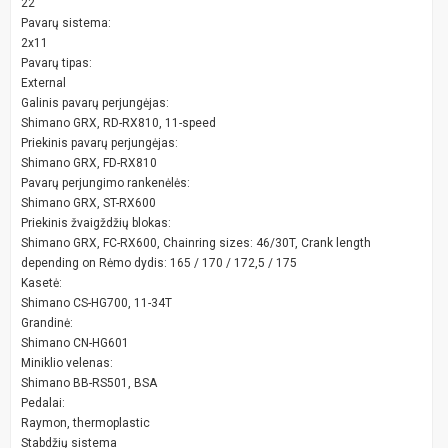
22
Pavarų sistema:
2x11
Pavarų tipas:
External
Galinis pavarų perjungėjas:
Shimano GRX, RD-RX810, 11-speed
Priekinis pavarų perjungėjas:
Shimano GRX, FD-RX810
Pavarų perjungimo rankenėlės:
Shimano GRX, ST-RX600
Priekinis žvaigždžių blokas:
Shimano GRX, FC-RX600, Chainring sizes: 46/30T, Crank length
depending on Rėmo dydis: 165 / 170 / 172,5 / 175
Kasetė:
Shimano CS-HG700, 11-34T
Grandinė:
Shimano CN-HG601
Miniklio velenas:
Shimano BB-RS501, BSA
Pedalai:
Raymon, thermoplastic
Stabdžių sistema