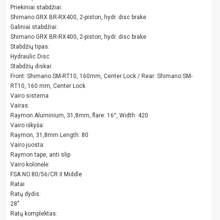
Priekiniai stabdžiai:
Shimano GRX BR-RX400, 2-piston, hydr. disc brake
Galiniai stabdžiai:
Shimano GRX BR-RX400, 2-piston, hydr. disc brake
Stabdžių tipas:
Hydraulic Disc
Stabdžių diskai:
Front: Shimano SM-RT10, 160mm, Center Lock / Rear: Shimano SM-
RT10, 160 mm, Center Lock
Vairo sistema
Vairas:
Raymon Aluminium, 31,8mm, flare: 16°, Width: 420
Vairo iškyša:
Raymon, 31,8mm Length: 80
Vairo juosta:
Raymon tape, anti slip
Vairo kolonėlė:
FSA NO.80/56/CR II Middle
Ratai
Ratų dydis:
28"
Ratų komplektas: