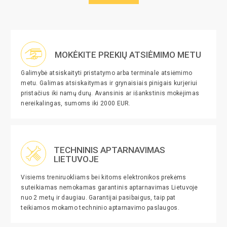
MOKĖKITE PREKIŲ ATSIĖMIMO METU
Galimybė atsiskaityti pristatymo arba terminale atsiėmimo
metu. Galimas atsiskaitymas ir grynaisiais pinigais kurjeriui
pristačius iki namų durų. Avansinis ar išankstinis mokėjimas
nereikalingas, sumoms iki 2000 EUR.
TECHNINIS APTARNAVIMAS
LIETUVOJE
Visiems treniruokliams bei kitoms elektronikos prekėms
suteikiamas nemokamas garantinis aptarnavimas Lietuvoje
nuo 2 metų ir daugiau. Garantijai pasibaigus, taip pat
teikiamos mokamo techninio aptarnavimo paslaugos.