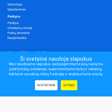
Gamintojai
Išpardavimas
Paskyra
Paskyra
Užsakymų istorija
Prekių atmintinė
Naujienlaiškis
Mes socialiniuose tinkluose
Ši svetainė naudoja slapukus
Mes naudojame slapukus, kad pagerintume jūsų naršymo
patirtį mūsų svetainėje, suasmenintume turinį ir reklamą,
Visos teisės saugomos.
teiktume socialinių tinklų funkcijas ir analizuotume srautą.
Sporto ir laisvalaikio prekės, maisto papildai - erasportas.lt © 2026
NUSTATYMAI
SUTINKU
Naudingos nuorodos:
Prekės grožiui ir sveikatai
|
Civilinis draudimas