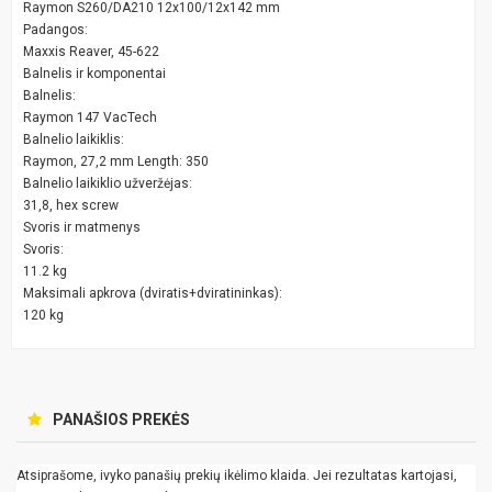
Raymon S260/DA210 12x100/12x142 mm
Padangos:
Maxxis Reaver, 45-622
Balnelis ir komponentai
Balnelis:
Raymon 147 VacTech
Balnelio laikiklis:
Raymon, 27,2 mm Length: 350
Balnelio laikiklio užveržėjas:
31,8, hex screw
Svoris ir matmenys
Svoris:
11.2 kg
Maksimali apkrova (dviratis+dviratininkas):
120 kg
PANAŠIOS PREKĖS
Atsiprašome, ivyko panašių prekių ikėlimo klaida. Jei rezultatas kartojasi,