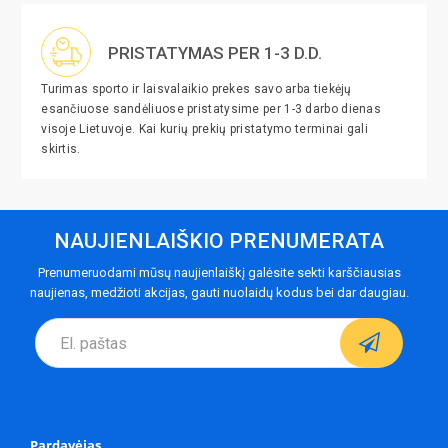
PRISTATYMAS PER 1-3 D.D.
Turimas sporto ir laisvalaikio prekes savo arba tiekėjų
esančiuose sandėliuose pristatysime per 1-3 darbo dienas
visoje Lietuvoje. Kai kurių prekių pristatymo terminai gali
skirtis.
NAUJIENLAIŠKIO PRENUMERATA
Prenumeruodami mūsų naujienlaiškį galėsite sekti karščiausias
naujienas, medžioti akcijas, gauti nuolaidų kodus bei dar daugiau.
Pardavėjas