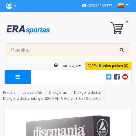
+37065909477
0
Informacija
Patikusios prekės (0)
Pradžia
Laisvalaikis
Diskgolfas
Diskgolfo diskai
Diskgolfo diskų rinkinys DISCMANIA Active 3 Soft DisckSet