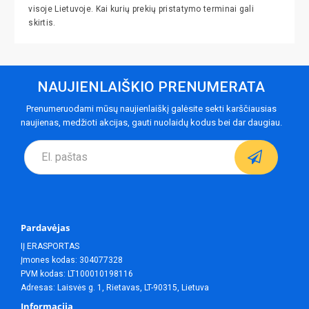
visoje Lietuvoje. Kai kurių prekių pristatymo terminai gali
skirtis.
NAUJIENLAIŠKIO PRENUMERATA
Prenumeruodami mūsų naujienlaiškį galėsite sekti karščiausias
naujienas, medžioti akcijas, gauti nuolaidų kodus bei dar daugiau.
Pardavėjas
IĮ ERASPORTAS
Įmones kodas: 304077328
PVM kodas: LT100010198116
Adresas: Laisvės g. 1, Rietavas, LT-90315, Lietuva
Informacija