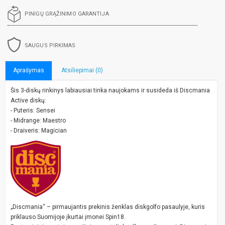
PINIGŲ GRĄŽINIMO GARANTIJA
SAUGUS PIRKIMAS
Aprašymas
Atsiliepimai (0)
Šis 3-diskų rinkinys labiausiai tinka naujokams ir susideda iš Discmania
Active diskų:
- Puteris: Sensei
- Midrange: Maestro
- Draiveris: Magician
„Discmania“ – pirmaujantis prekinis ženklas diskgolfo pasaulyje, kuris
priklauso Suomijoje įkurtai įmonei Spin18.