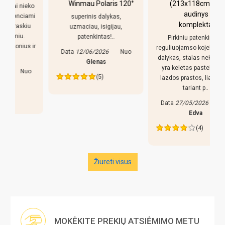
Winmau Polaris 120°
(213x118cm) žalias
o
audinys su
i
superinis dalykas,
komplektacija
uzmaciau, isigijau,
patenkintas!..
Pirkiniu patenkintas,
r
reguliuojamso kojeles geras
Data
12/06/2026
Nuo
dalykas, stalas nekliba. Bet
Glenas
yra keletas pastebejimu:
(5)
lazdos prastos, liaudiskai
tariant p..
Data
27/05/2026
Nuo
Edva
(4)
Žiureti visus
MOKĖKITE PREKIŲ ATSIĖMIMO METU