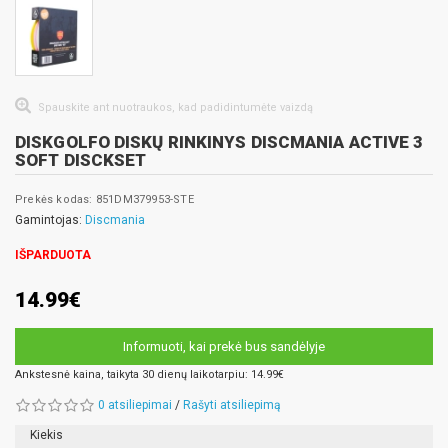
Spauskite ant nuotraukos, kad padidintumėte vaizdą
DISKGOLFO DISKŲ RINKINYS DISCMANIA ACTIVE 3
SOFT DISCKSET
Prekės kodas: 851DM379953-STE
Gamintojas:
Discmania
IŠPARDUOTA
14.99€
Informuoti, kai prekė bus sandėlyje
Ankstesnė kaina, taikyta 30 dienų laikotarpiu: 14.99€
0 atsiliepimai
/
Rašyti atsiliepimą
Kiekis