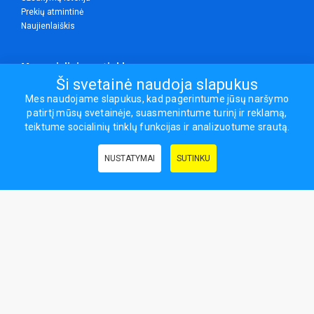
Prekių atmintinė
Naujienlaiškis
Mes socialiniuose tinkluose
Ši svetainė naudoja slapukus
Mes naudojame slapukus, kad pagerintume jūsų naršymo
patirtį mūsų svetainėje, suasmenintume turinį ir reklamą,
Visos teisės saugomos.
teiktume socialinių tinklų funkcijas ir analizuotume srautą.
Sporto ir laisvalaikio prekės, maisto papildai - erasportas.lt © 2026
NUSTATYMAI
SUTINKU
Naudingos nuorodos:
Prekės grožiui ir sveikatai
|
Civilinis draudimas