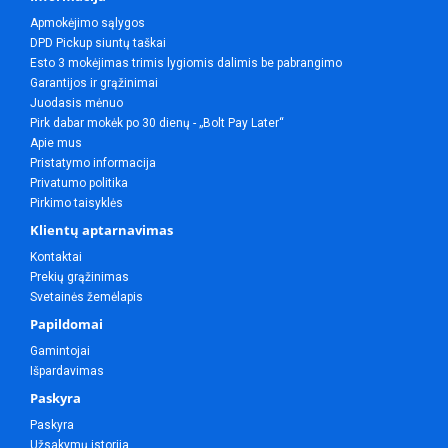
Apmokėjimo sąlygos
DPD Pickup siuntų taškai
Esto 3 mokėjimas trimis lygiomis dalimis be pabrangimo
Garantijos ir grąžinimai
Juodasis mėnuo
Pirk dabar mokėk po 30 dienų - „Bolt Pay Later“
Apie mus
Pristatymo informacija
Privatumo politika
Pirkimo taisyklės
Klientų aptarnavimas
Kontaktai
Prekių grąžinimas
Svetainės žemėlapis
Papildomai
Gamintojai
Išpardavimas
Paskyra
Paskyra
Užsakymų istorija