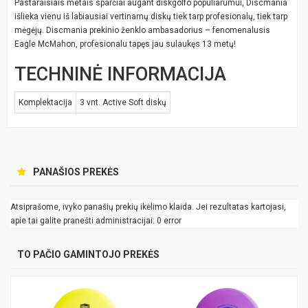
Pastaraisiais metais sparčiai augant diskgolfo populiarumui, Discmania
išlieka vienu iš labiausiai vertinamų diskų tiek tarp profesionalų, tiek tarp
mėgėjų. Discmania prekinio ženklo ambasadorius – fenomenalusis
Eagle McMahon, profesionalu tapęs jau sulaukęs 13 metų!
TECHNINĖ INFORMACIJA
Komplektacija
3 vnt. Active Soft diskų
PANAŠIOS PREKĖS
Atsiprašome, ivyko panašių prekių ikėlimo klaida. Jei rezultatas kartojasi,
apie tai galite pranešti administracijai: 0 error
TO PAČIO GAMINTOJO PREKĖS