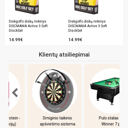
Diskgolfo diskų rinkinys
Diskgolfo diskų rinkinys
DISCMANIA Active 3 Soft
DISCMANIA Active 3 Soft
DisckSet
DisckSet
14.99€
14.99€
Klientų atsiliepimai
-
Smiginio taikinio
Pulo stalas Bilaro
apšvietimo sistema
Winner 7 pėdų