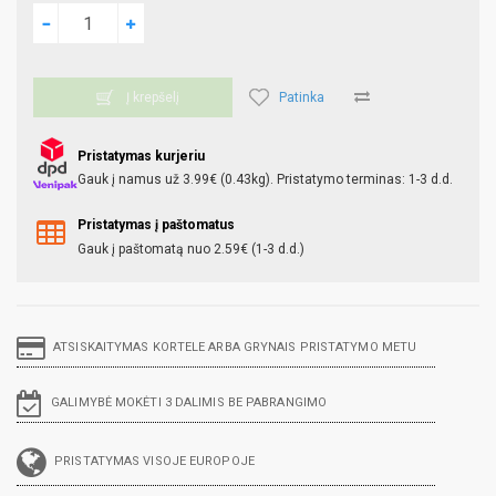
Patinka
Į krepšelį
Pristatymas kurjeriu
Gauk į namus už 3.99€ (0.43kg). Pristatymo terminas: 1-3 d.d.
Pristatymas į paštomatus
Gauk į paštomatą nuo 2.59€ (1-3 d.d.)
ATSISKAITYMAS KORTELE ARBA GRYNAIS PRISTATYMO METU
GALIMYBĖ MOKĖTI 3 DALIMIS BE PABRANGIMO
PRISTATYMAS VISOJE EUROPOJE