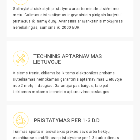
Galimybė atsiskaityti pristatymo arba terminale atsiėmimo
metu. Galimas atsiskaitymas ir grynaisiais pinigais kurjeriui
pristačius iki namų durų. Avansinis ar išankstinis mokėjimas
nereikalingas, sumoms iki 2000 EUR.
TECHNINIS APTARNAVIMAS
LIETUVOJE
Visiems treniruokliams bei kitoms elektronikos prekėms
suteikiamas nemokamas garantinis aptarnavimas Lietuvoje
nuo 2 metų ir daugiau. Garantijai pasibaigus, taip pat
teikiamos mokamo techninio aptarnavimo paslaugos.
PRISTATYMAS PER 1-3 D.D.
Turimas sporto ir laisvalaikio prekes savo arba tiekėjų
esančiuose sandėliuose pristatysime per 1-3 darbo dienas