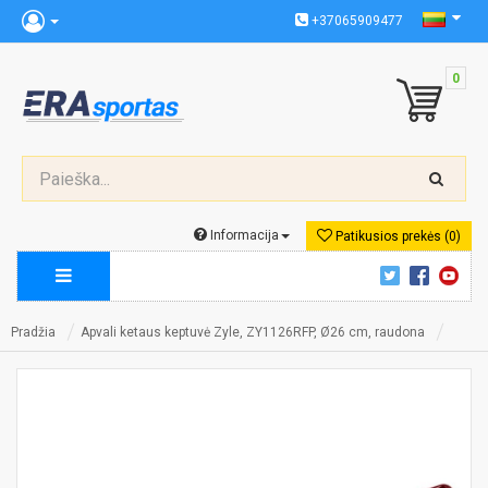
+37065909477
0
Informacija
Patikusios prekės (0)
Pradžia
Apvali ketaus keptuvė Zyle, ZY1126RFP, Ø26 cm, raudona