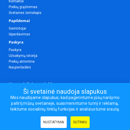
Kontaktai
Prekių grąžinimas
Svetainės žemėlapis
Papildomai
Gamintojai
Išpardavimas
Paskyra
Paskyra
Užsakymų istorija
Prekių atmintinė
Naujienlaiškis
Mes socialiniuose tinkluose
Ši svetainė naudoja slapukus
Mes naudojame slapukus, kad pagerintume jūsų naršymo
patirtį mūsų svetainėje, suasmenintume turinį ir reklamą,
Visos teisės saugomos.
teiktume socialinių tinklų funkcijas ir analizuotume srautą.
Sporto ir laisvalaikio prekės, maisto papildai - erasportas.lt © 2026
NUSTATYMAI
SUTINKU