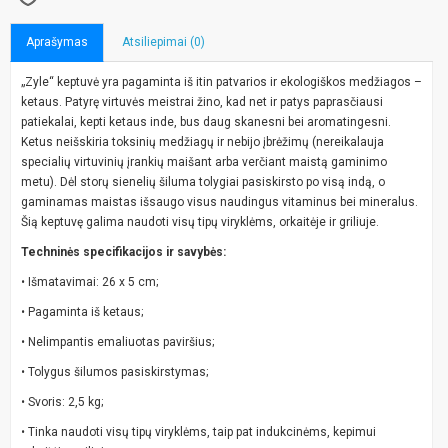
Aprašymas
Atsiliepimai (0)
„Zyle“ keptuvė yra pagaminta iš itin patvarios ir ekologiškos medžiagos –
ketaus. Patyrę virtuvės meistrai žino, kad net ir patys paprasčiausi
patiekalai, kepti ketaus inde, bus daug skanesni bei aromatingesni.
Ketus neišskiria toksinių medžiagų ir nebijo įbrėžimų (nereikalauja
specialių virtuvinių įrankių maišant arba verčiant maistą gaminimo
metu). Dėl storų sienelių šiluma tolygiai pasiskirsto po visą indą, o
gaminamas maistas išsaugo visus naudingus vitaminus bei mineralus.
Šią keptuvę galima naudoti visų tipų viryklėms, orkaitėje ir griliuje.
Techninės specifikacijos ir savybės:
• Išmatavimai: 26 x 5 cm;
• Pagaminta iš ketaus;
• Nelimpantis emaliuotas paviršius;
• Tolygus šilumos pasiskirstymas;
• Svoris: 2,5 kg;
• Tinka naudoti visų tipų viryklėms, taip pat indukcinėms, kepimui