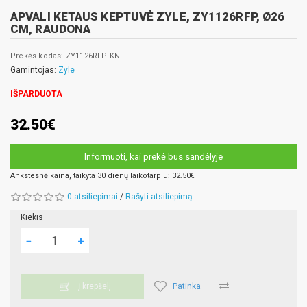
APVALI KETAUS KEPTUVĖ ZYLE, ZY1126RFP, Ø26
CM, RAUDONA
Prekės kodas: ZY1126RFP-KN
Gamintojas:
Zyle
IŠPARDUOTA
32.50€
Informuoti, kai prekė bus sandėlyje
Ankstesnė kaina, taikyta 30 dienų laikotarpiu: 32.50€
0 atsiliepimai
/
Rašyti atsiliepimą
Kiekis
Patinka
Į krepšelį