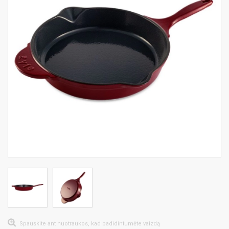
Spauskite ant nuotraukos, kad padidintumėte vaizdą