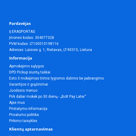
Pardavėjas
IĮ ERASPORTAS
Įmones kodas: 304077328
PVM kodas: LT100010198116
Adresas: Laisvės g. 1, Rietavas, LT-90315, Lietuva
Informacija
Apmokėjimo sąlygos
DPD Pickup siuntų taškai
Esto 3 mokėjimas trimis lygiomis dalimis be pabrangimo
Garantijos ir grąžinimai
Juodasis mėnuo
Pirk dabar mokėk po 30 dienų - „Bolt Pay Later“
Apie mus
Pristatymo informacija
Privatumo politika
Pirkimo taisyklės
Klientų aptarnavimas