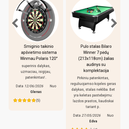
-
Smiginio taikinio
Pulo stalas Bilaro
apšvietimo sistema
Winner 7 pėdų
Winmau Polaris 120°
(213x118cm) žalias
o
audinys su
i
superinis dalykas,
komplektacija
uzmaciau, isigijau,
patenkintas!..
Pirkiniu patenkintas,
r
reguliuojamso kojeles geras
Data
12/06/2026
Nuo
dalykas, stalas nekliba. Bet
Glenas
yra keletas pastebejimu:
(5)
lazdos prastos, liaudiskai
tariant p..
Data
27/05/2026
Nuo
Edva