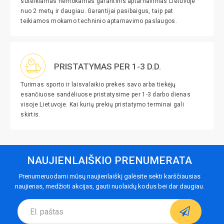
suteikiamas nemokamas garantinis aptarnavimas Lietuvoje
nuo 2 metų ir daugiau. Garantijai pasibaigus, taip pat
teikiamos mokamo techninio aptarnavimo paslaugos.
PRISTATYMAS PER 1-3 D.D.
Turimas sporto ir laisvalaikio prekes savo arba tiekėjų
esančiuose sandėliuose pristatysime per 1-3 darbo dienas
visoje Lietuvoje. Kai kurių prekių pristatymo terminai gali
skirtis.
NAUJIENLAIŠKIO PRENUMERATA
Prenumeruodami mūsų naujienlaiškį galėsite sekti karščiausias
naujienas, medžioti akcijas, gauti nuolaidų kodus bei dar daugiau.