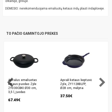
orkaitėje, griliuje.
DĖMESIO: nerekomenduojama emaliuotų ketaus indų plauti indaplovėje.
TO PAČIO GAMINTOJO PREKĖS
Apvali ketaus keptuvė
Apvali ketaus keptuvė
Zyle, ZY1128BLFP,
Zyle, ZY1126RFP, Ø26
Ø28 cm, mėlyna
cm, raudona
37.50€
32.50€