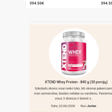
394.50€
394.5
kersiniu ir
XTEND Whey Protein - 840 g (30 porcijų)
Sokolado skonis visai nieko toks, kiti skoniai pakenciam
man asmeniskai, braskiu nelabai su vandeniu. Pasiemi
mpo reguliuoti,
visus 3 skonius ir butent s..
 tiek prikisus
Data
22/06/2026
Nuo
Justas
ras