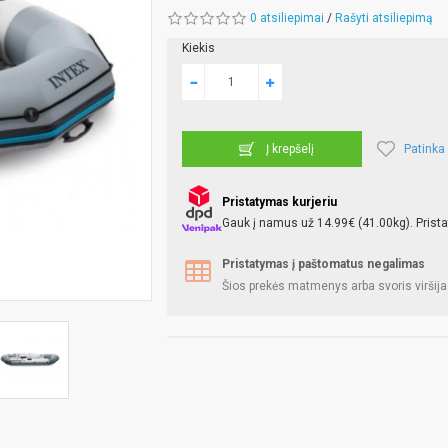
0 atsiliepimai
/
Rašyti atsiliepimą
Kiekis
Patinka
Į krepšelį
Pristatymas kurjeriu
Gauk į namus už 14.99€ (41.00kg). Prista
Pristatymas į paštomatus negalimas
Šios prekės matmenys arba svoris viršija