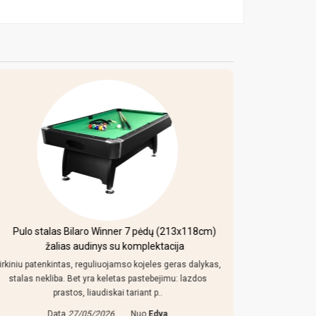
Pulo stalas Bilaro Winner 7 pėdų (213x118cm)
Mobi
žalias audinys su komplektacija
irkiniu patenkintas, reguliuojamso kojeles geras dalykas,
Kaip uz toki
stalas nekliba. Bet yra keletas pastebejimu: lazdos
konstrukcija
prastos, liaudiskai tariant p..
Data
27/05/2026
Nuo
Edva
Da