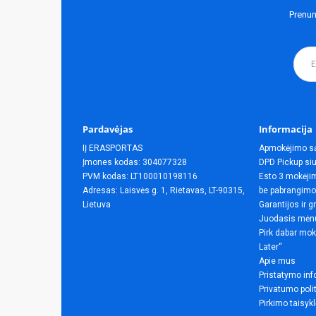
Prenum
Pardavėjas
Informacija
IĮ ERASPORTAS
Apmokėjimo s
Įmones kodas: 304077328
DPD Pickup siu
PVM kodas: LT100010198116
Esto 3 mokėjim
Adresas: Laisvės g. 1, Rietavas, LT-90315,
be pabrangimo
Lietuva
Garantijos ir g
Juodasis mėn
Pirk dabar mok
Later“
Apie mus
Pristatymo inf
Privatumo poli
Pirkimo taisyk