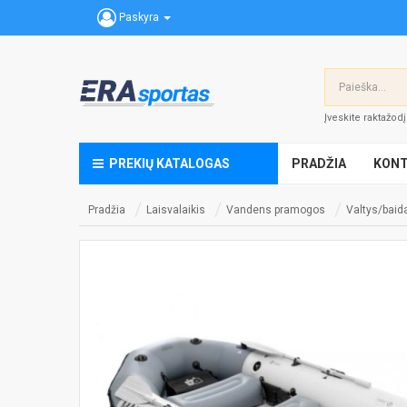
Paskyra
Įveskite raktažod
PREKIŲ KATALOGAS
PRADŽIA
KONT
Pradžia
Laisvalaikis
Vandens pramogos
Valtys/baid