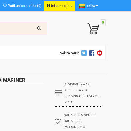
Patikusios prekės (0)
Informacija
Kalba
0
Sekite mus:
EX MARINER
ATSISKAITYMAS
KORTELE ARBA
GRYNAIS PRISTATYMO
METU
GALIMYBĖ MOKĖTI 3
DALIMIS BE
PABRANGIMO