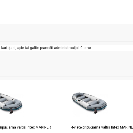
artojasi, apie tai galite pranešti administracijai: 0 error
pripučiama valtis Intex MARINER
4-vietė pripučiama valtis Intex MARIN