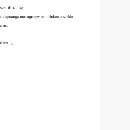
ova - iki 400 kg.
aria apsauga nuo agresyvios aplinkos poveikio.
čiams.
ies ilgį.