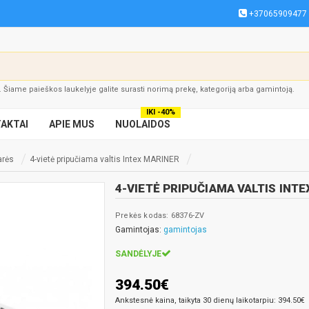
+37065909477
į. Šiame paieškos laukelyje galite surasti norimą prekę, kategoriją arba gamintoją.
IKI -40%
AKTAI
APIE MUS
NUOLAIDOS
arės
4-vietė pripučiama valtis Intex MARINER
4-VIETĖ PRIPUČIAMA VALTIS INT
Prekės kodas: 68376-ZV
Gamintojas:
gamintojas
SANDĖLYJE
394.50€
Ankstesnė kaina, taikyta 30 dienų laikotarpiu: 394.50€