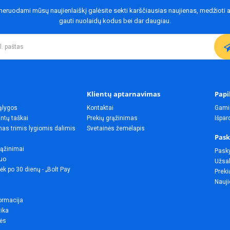
eruodami mūsų naujienlaiškį galėsite sekti karščiausias naujienas, medžioti a
gauti nuolaidų kodus bei dar daugiau.
Klientų aptarnavimas
Papi
ąlygos
Kontaktai
Gami
ntų taškai
Prekių grąžinimas
Išpa
as trimis lygiomis dalimis
Svetainės žemėlapis
Pask
rąžinimai
Pask
uo
Užsak
ėk po 30 dienų - „Bolt Pay
Preki
Nauji
ormacija
tika
lės