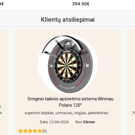
0€
394.50€
Klientų atsiliepimai
Smiginio taikinio apšvietimo sistema Winmau
Polaris 120°
i
au
superinis dalykas, uzmaciau, isigijau, patenkintas!..
P
Data
12/06/2026
Nuo
Glenas
(5)