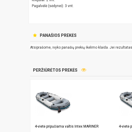
Krepšiai: 2 vnt.
Pagalvėlė (sėdynei): 3 vnt.
PANAŠIOS PREKĖS
Atsiprašome, ivyko panašių prekių ikėlimo klaida. Jei rezultatas k
PERŽIŪRĖTOS PREKĖS
4-vietė pripučiama valtis Intex MARINER
4-vietė 