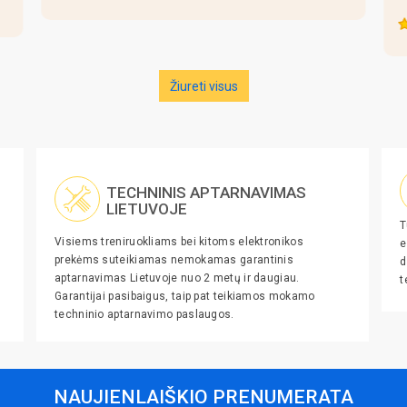
Žiureti visus
TECHNINIS APTARNAVIMAS
LIETUVOJE
T
Visiems treniruokliams bei kitoms elektronikos
e
prekėms suteikiamas nemokamas garantinis
d
aptarnavimas Lietuvoje nuo 2 metų ir daugiau.
t
Garantijai pasibaigus, taip pat teikiamos mokamo
techninio aptarnavimo paslaugos.
NAUJIENLAIŠKIO PRENUMERATA