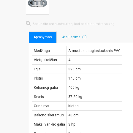
Spauskite ant nuotraukos, kad padidintumėte vaizdą
Aprašymas
Atsiliepimai (0)
Medžiaga
Armuotas daugiasluoksnis PVC
Vietų skaičius
4
Ilgis
328 cm
Plotis
145 cm
Keliamoji galia
400 kg
Svoris
37.20 kg
Grindinys
Kietas
Baliono skersmuo
48 cm
Maks. variklio galia
3 hp