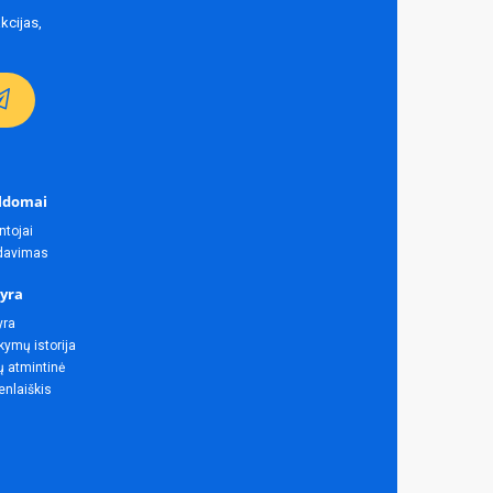
kcijas,
ldomai
ntojai
rdavimas
yra
yra
ymų istorija
ų atmintinė
enlaiškis