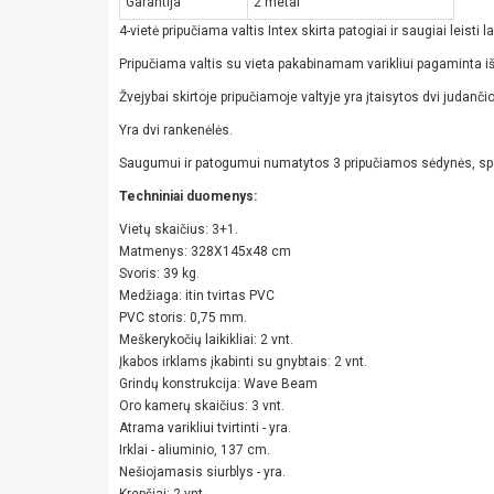
Garantija
2 metai
4-vietė pripučiama valtis Intex skirta patogiai ir saugiai leisti
Pripučiama valtis su vieta pakabinamam varikliui pagaminta iš
Žvejybai skirtoje pripučiamoje valtyje yra įtaisytos dvi judanč
Yra dvi rankenėlės.
Saugumui ir patogumui numatytos 3 pripučiamos sėdynės, speci
Techniniai duomenys:
Vietų skaičius: 3+1.
Matmenys: 328X145x48 cm
Svoris: 39 kg.
Medžiaga: itin tvirtas PVC
PVC storis: 0,75 mm.
Meškerykočių laikikliai: 2 vnt.
Įkabos irklams įkabinti su gnybtais: 2 vnt.
Grindų konstrukcija: Wave Beam
Oro kamerų skaičius: 3 vnt.
Atrama varikliui tvirtinti - yra.
Irklai - aliuminio, 137 cm.
Nešiojamasis siurblys - yra.