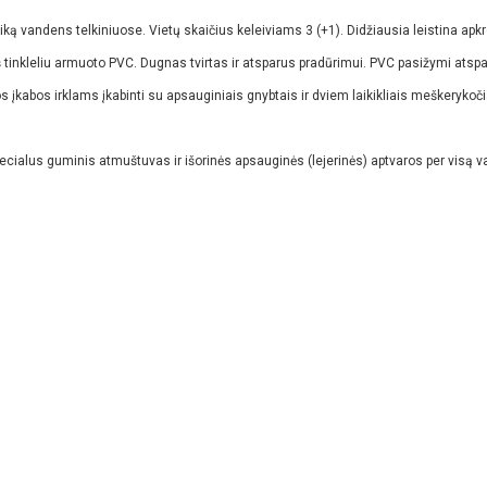
 laiką vandens telkiniuose. Vietų skaičius keleiviams 3 (+1). Didžiausia leistina apkr
 tinkleliu armuoto PVC. Dugnas tvirtas ir atsparus pradūrimui. PVC pasižymi atsp
ios įkabos irklams įkabinti su apsauginiais gnybtais ir dviem laikikliais meškeryko
alus guminis atmuštuvas ir išorinės apsauginės (lejerinės) aptvaros per visą valt