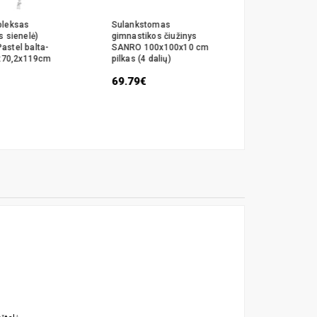
pleksas
Sulankstomas
Daugiafun
s sienelė)
gimnastikos čiužinys
sulanksto
stel balta-
SANRO 100x100x10 cm
kompleksa
6x70,2x119cm
pilkas (4 dalių)
KALNIUKAS
vaivorykštė
69.79€
498.99€