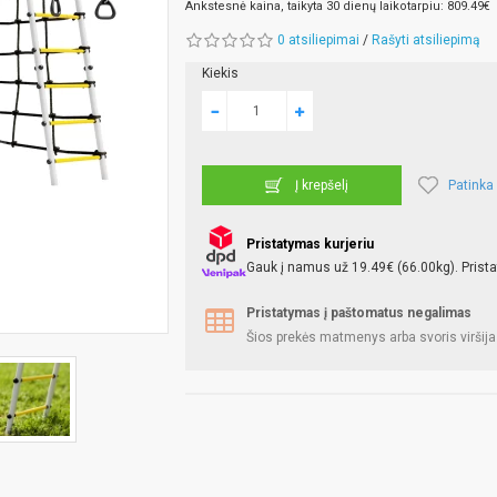
Ankstesnė kaina, taikyta 30 dienų laikotarpiu: 809.49€
0 atsiliepimai
/
Rašyti atsiliepimą
Kiekis
Patinka
Į krepšelį
Pristatymas kurjeriu
Gauk į namus už 19.49€ (66.00kg). Prista
Pristatymas į paštomatus negalimas
Šios prekės matmenys arba svoris viršija