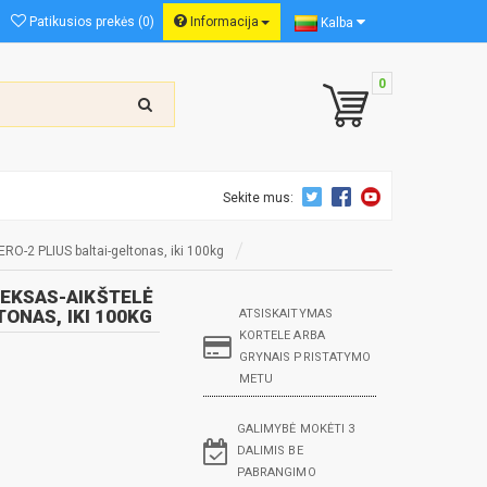
Patikusios prekės (0)
Informacija
Kalba
0
Sekite mus:
O-2 PLIUS baltai-geltonas, iki 100kg
EKSAS-AIKŠTELĖ
TONAS, IKI 100KG
ATSISKAITYMAS
KORTELE ARBA
GRYNAIS PRISTATYMO
METU
GALIMYBĖ MOKĖTI 3
DALIMIS BE
PABRANGIMO