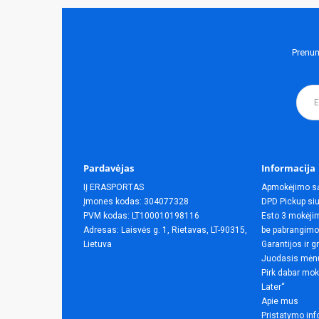
Prenum
Pardavėjas
Informacija
IĮ ERASPORTAS
Apmokėjimo s
Įmones kodas: 304077328
DPD Pickup siu
PVM kodas: LT100010198116
Esto 3 mokėjim
Adresas: Laisvės g. 1, Rietavas, LT-90315,
be pabrangimo
Lietuva
Garantijos ir g
Juodasis mėn
Pirk dabar mok
Later“
Apie mus
Pristatymo inf