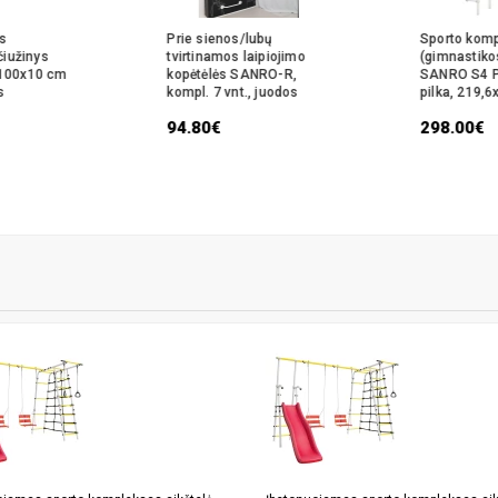
s
Prie sienos/lubų
Sporto kom
čiužinys
tvirtinamos laipiojimo
(gimnastiko
100x10 cm
kopėtėlės SANRO-R,
SANRO S4 Pa
s
kompl. 7 vnt., juodos
pilka, 219,
94.80€
298.00€