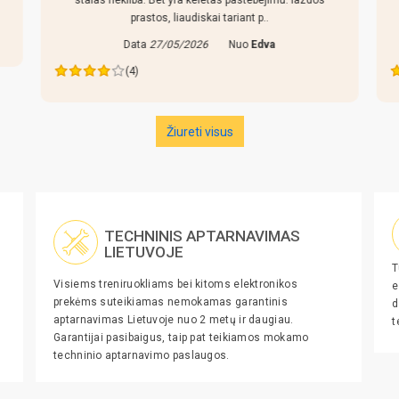
stalas nekliba. Bet yra keletas pastebejimu: lazdos
prastos, liaudiskai tariant p..
Data
27/05/2026
Nuo
Edva
(4)
Žiureti visus
TECHNINIS APTARNAVIMAS
LIETUVOJE
T
Visiems treniruokliams bei kitoms elektronikos
e
prekėms suteikiamas nemokamas garantinis
d
aptarnavimas Lietuvoje nuo 2 metų ir daugiau.
t
Garantijai pasibaigus, taip pat teikiamos mokamo
techninio aptarnavimo paslaugos.