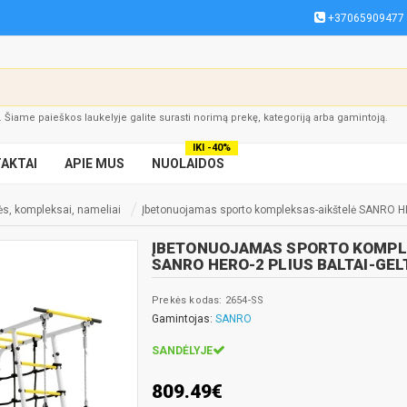
+37065909477
į. Šiame paieškos laukelyje galite surasti norimą prekę, kategoriją arba gamintoją.
IKI -40%
AKTAI
APIE MUS
NUOLAIDOS
ės, kompleksai, nameliai
Įbetonuojamas sporto kompleksas-aikštelė SANRO HER
ĮBETONUOJAMAS SPORTO KOMPL
SANRO HERO-2 PLIUS BALTAI-GEL
Prekės kodas: 2654-SS
Gamintojas:
SANRO
SANDĖLYJE
809.49€