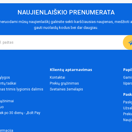
NAUJIENLAIŠKIO PRENUMERATA
eruodami mūsų naujienlaiškį galėsite sekti karščiausias naujienas, medžioti a
gauti nuolaidų kodus bei dar daugiau.
Klientų aptarnavimas
Papi
ąlygos
Kontaktai
Gami
ntų taškai
Prekių grąžinimas
Išpa
as trimis lygiomis dalimis
Svetainės žemėlapis
Pask
rąžinimai
Pask
uo
Užsak
ėk po 30 dienų - „Bolt Pay
Preki
Nauji
ormacija