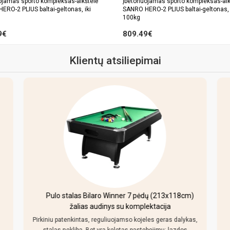
ojamas sporto kompleksas-aikštelė
Įbetonuojamas sporto kompleksas-aik
ERO-2 PLIUS baltai-geltonas, iki
SANRO HERO-2 PLIUS baltai-geltonas, 
100kg
9€
809.49€
Klientų atsiliepimai
Pulo stalas Bilaro Winner 7 pėdų (213x118cm)
žalias audinys su komplektacija
Pirkiniu patenkintas, reguliuojamso kojeles geras dalykas,