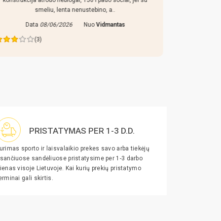
konstrukcija atrodo neblogai, 150 l pado sociai, jei su
D
smeliu, lenta nenustebino, a..
Data
08/06/2026
Nuo
Vidmantas
(3)
PRISTATYMAS PER 1-3 D.D.
urimas sporto ir laisvalaikio prekes savo arba tiekėjų
sančiuose sandėliuose pristatysime per 1-3 darbo
ienas visoje Lietuvoje. Kai kurių prekių pristatymo
erminai gali skirtis.