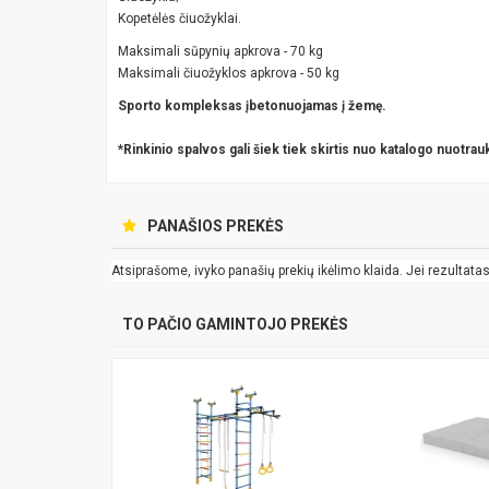
Kopetėlės čiuožyklai.
Maksimali sūpynių apkrova - 70 kg
Maksimali čiuožyklos apkrova - 50 kg
Sporto kompleksas įbetonuojamas į žemę.
*Rinkinio spalvos gali šiek tiek skirtis nuo katalogo nuotrau
PANAŠIOS PREKĖS
Atsiprašome, ivyko panašių prekių ikėlimo klaida. Jei rezultatas k
TO PAČIO GAMINTOJO PREKĖS