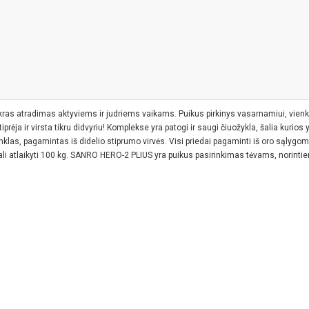
as atradimas aktyviems ir judriems vaikams. Puikus pirkinys vasarnamiui, vienki
tiprėja ir virsta tikru didvyriu! Komplekse yra patogi ir saugi čiuožykla, šalia kurio
inklas, pagamintas iš didelio stiprumo virvės. Visi priedai pagaminti iš oro sąlygo
gali atlaikyti 100 kg. SANRO HERO-2 PLIUS yra puikus pasirinkimas tėvams, norinti