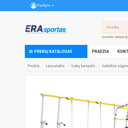
Paskyra
Įveskite raktažod
PREKIŲ KATALOGAS
PRADŽIA
KONT
Pradžia
Laisvalaikis
Vaikų kampelis
Vaikiškos sūpyn