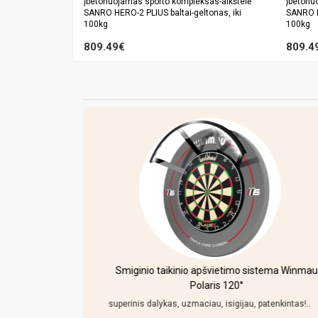
Įbetonuojamas sporto kompleksas-aikštelė
Įbetonu
SANRO HERO-2 PLIUS baltai-geltonas, iki
SANRO H
100kg
100kg
809.49€
809.4
 porcijų)
Smiginio taikinio apšvietimo sistema Winmau
Polaris 120°
iai pakenciami
niu. Pasiemiau
superinis dalykas, uzmaciau, isigijau, patenkintas!..