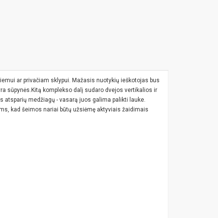
emui ar privačiam sklypui. Mažasis nuotykių ieškotojas bus
s yra sūpynės.Kitą komplekso dalį sudaro dvejos vertikalios ir
ms atsparių medžiagų - vasarą juos galima palikti lauke.
ems, kad šeimos nariai būtų užsiėmę aktyviais žaidimais