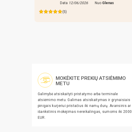
Data
12/06/2026
Nuo
Glenas
as
(5)
MOKĖKITE PREKIŲ ATSIĖMIMO
METU
Galimybė atsiskaityti pristatymo arba terminale
atsiėmimo metu. Galimas atsiskaitymas ir grynaisiais
pinigais kurjeriui pristačius iki namų durų. Avansinis ar
išankstinis mokėjimas nereikalingas, sumoms iki 2000
EUR.