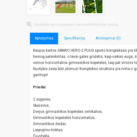
Spauskite ant nuotraukos, kad padidintumėte vaizdą
Aprašymas
Specifikacija
Atsiliepimai (0)
Naujos kartos SANRO HERO-2 PLIUS sporto kompleksas yra tikr
tiesiog patenkintas, o tėvai galės grožėtis, kaip vaikas auga, s
vienos horizontalios gimnastikos kopetėlės, taip pat virvinis t
Nuotykis žada būti įdomus! Komplekso struktūra yra tvirta ir 
gamtoje!
Priedai:
2 sūpynės;
Skersinis;
Dvejos gimnastikos kopetėlės vertikalios;
Gimnastikos kopetėlės horizontalios;
Gimnastikos žiedai;
Laipiojimo tinklas;
Čiuožykla;