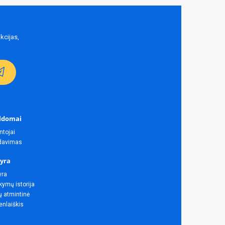
kcijas,
ldomai
ntojai
rdavimas
yra
yra
ymų istorija
ų atmintinė
enlaiškis