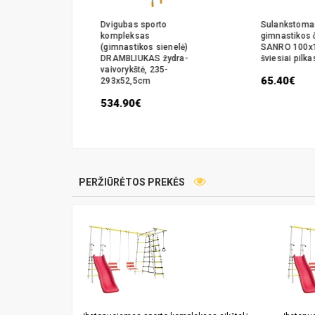
s su
Dvigubas sporto
Sulankstoma
a Sanro
kompleksas
gimnastikos 
(gimnastikos sienelė)
SANRO 100x
DRAMBLIUKAS žydra-
šviesiai pilka
vaivorykštė, 235-
65.40€
293x52,5cm
534.90€
PERŽIŪRĖTOS PREKĖS