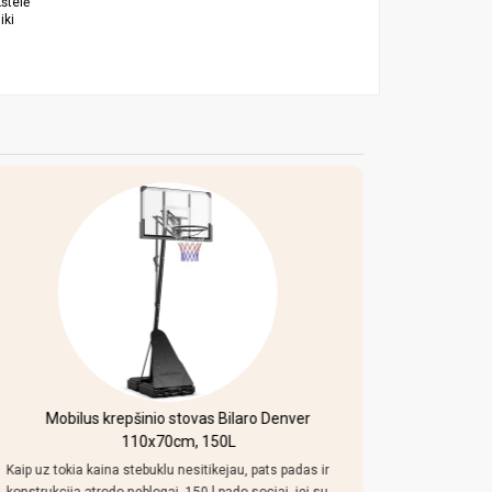
štelė
iki
Mobilus krepšinio stovas Bilaro Denver
Pulo s
110x70cm, 150L
ž
Kaip uz tokia kaina stebuklu nesitikejau, pats padas ir