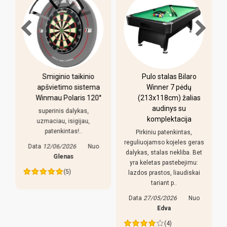
-
Smiginio taikinio
Pulo stalas Bilaro
apšvietimo sistema
Winner 7 pėdų
Winmau Polaris 120°
(213x118cm) žalias
o
audinys su
i
superinis dalykas,
komplektacija
uzmaciau, isigijau,
patenkintas!..
Pirkiniu patenkintas,
r
reguliuojamso kojeles geras
Data
12/06/2026
Nuo
dalykas, stalas nekliba. Bet
Glenas
yra keletas pastebejimu:
(5)
lazdos prastos, liaudiskai
tariant p..
Data
27/05/2026
Nuo
Edva
(4)