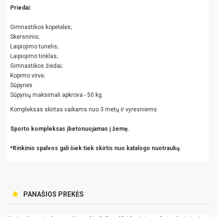
Priedai:
Gimnastikos kopetėlės;
Skersninis;
Laipiojimo tunelis;
Laipiojimo tinklas;
Gimnastikos žiedai;
Kopimo virvė;
Sūpynės
Sūpynių maksimali apkrova - 50 kg.
Kompleksas skirtas vaikams nuo 3 metų ir vyresniems.
Sporto kompleksas įbetonuojamas į žemę.
*Rinkinio spalvos gali šiek tiek skirtis nuo katalogo nuotraukų.
PANAŠIOS PREKĖS