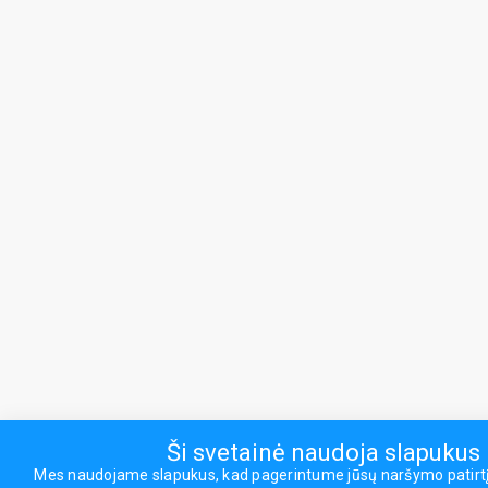
Ši svetainė naudoja slapukus
Mes naudojame slapukus, kad pagerintume jūsų naršymo patirtį