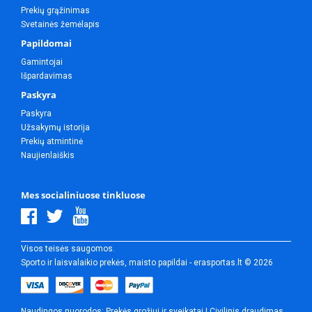
Prekių grąžinimas
Svetainės žemėlapis
Papildomai
Gamintojai
Išpardavimas
Paskyra
Paskyra
Užsakymų istorija
Prekių atmintinė
Naujienlaiškis
Mes socialiniuose tinkluose
Visos teisės saugomos.
Sporto ir laisvalaikio prekės, maisto papildai - erasportas.lt © 2026
Naudingos nuorodos:
Prekės grožiui ir sveikatai
|
Civilinis draudimas