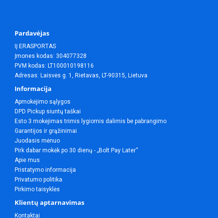
Pardavėjas
IĮ ERASPORTAS
Įmones kodas: 304077328
PVM kodas: LT100010198116
Adresas: Laisvės g. 1, Rietavas, LT-90315, Lietuva
Informacija
Apmokėjimo sąlygos
DPD Pickup siuntų taškai
Esto 3 mokėjimas trimis lygiomis dalimis be pabrangimo
Garantijos ir grąžinimai
Juodasis mėnuo
Pirk dabar mokėk po 30 dienų - „Bolt Pay Later“
Apie mus
Pristatymo informacija
Privatumo politika
Pirkimo taisyklės
Klientų aptarnavimas
Kontaktai