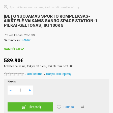
Spauskite ant nuotraukos, kad padidintumėte vaizdą
ĮBETONUOJAMAS SPORTO KOMPLEKSAS-
AIKŠTELĖ VAIKAMS SANRO SPACE STATION-1
PILKAI-GELTONAS, IKI 100KG
Prekės kodas: 2655-SS
Gamintojas:
SANRO
SANDĖLYJE
589.90€
Ankstesnė kaina, taikyta 30 dienų laikotarpiu: 589.90€
0 atsiliepimai
/
Rašyti atsiliepimą
Kiekis
Patinka
Į krepšelį