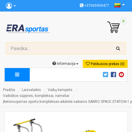
+37065909477
0
Informacija
Patikusios prekės (0)
Pradžia
Laisvalaikis
Vaikų kampelis
Vaikiškos sūpynės, kompleksai, nameliai
Įbetonuojamas sporto kompleksas-aikštelė vaikams SANRO SPACE STATION-1 pil