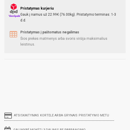
Pristatymas kurjeriu
Gauk į namus už 22.99€ (76.00kg). Pristatymo terminas: 1-3
d.d.
Pristatymas į paštomatus negalimas
Šios prekės matmenys arba svoris viršija maksimalius
leistinus.
ATSISKAITYMAS KORTELE ARBA GRYNAIS PRISTATYMO METU
GALIMYBĖ MOKĖTI 3 DALIMIS BE PABRANGIMO