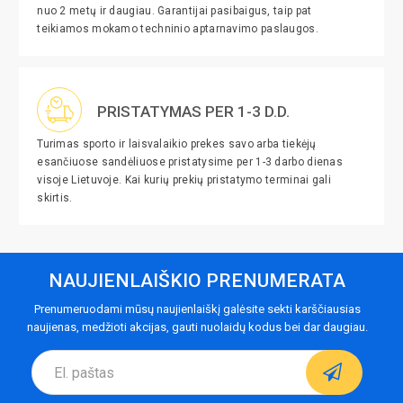
nuo 2 metų ir daugiau. Garantijai pasibaigus, taip pat
teikiamos mokamo techninio aptarnavimo paslaugos.
PRISTATYMAS PER 1-3 D.D.
Turimas sporto ir laisvalaikio prekes savo arba tiekėjų
esančiuose sandėliuose pristatysime per 1-3 darbo dienas
visoje Lietuvoje. Kai kurių prekių pristatymo terminai gali
skirtis.
NAUJIENLAIŠKIO PRENUMERATA
Prenumeruodami mūsų naujienlaiškį galėsite sekti karščiausias
naujienas, medžioti akcijas, gauti nuolaidų kodus bei dar daugiau.