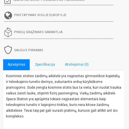
PRISTATYMAS VISOJE EUROPOJE
PINIGŲ GRĄŽINIMO GARANTIJA
SAUGUS PIRKIMAS
Aprašymas
Specifikacija
Atsiliepimai (0)
Kosminės stoties žaidimų aikštelė yra neįprastas gimnastikos kopetėlių
ir teleskopinio tunelio derinys, sukuriantis erdvę kūrybiškoms
pramogoms. Sode įrengta kosminė stotis bus ta vieta, kuri nuolat traukia
vaikus žaisti lauke, stiprinti fizinį pasirengimą. Vaikų žaidimų aikštelė
Space Station yra aprūpinta tokiais neįprastais elementais kaip
teleskopinis tunelis ir laipiojimo tinklas, kurio nėra kitose žaidimų
aikštelėse. Tėvai taip pat gali surasti pratimų, kuriuos gali atlikti ant šio
komplekso.