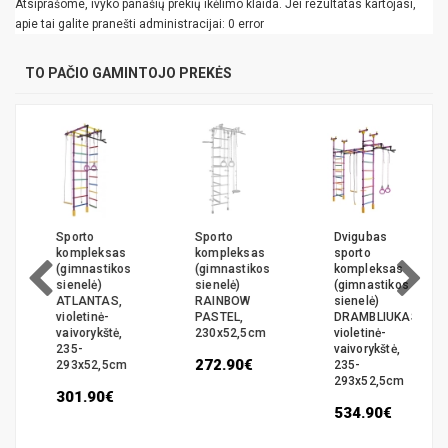
Atsiprašome, ivyko panašių prekių ikėlimo klaida. Jei rezultatas kartojasi,
apie tai galite pranešti administracijai: 0 error
TO PAČIO GAMINTOJO PREKĖS
Sporto
Sporto
Dvigubas
kompleksas
kompleksas
sporto
(gimnastikos
(gimnastikos
kompleksas
sienelė)
sienelė)
(gimnastikos
ATLANTAS,
RAINBOW
sienelė)
violetinė-
PASTEL,
DRAMBLIUKAS
vaivorykštė,
230x52,5cm
violetinė-
235-
vaivorykštė,
272.90€
293x52,5cm
235-
293x52,5cm
301.90€
534.90€