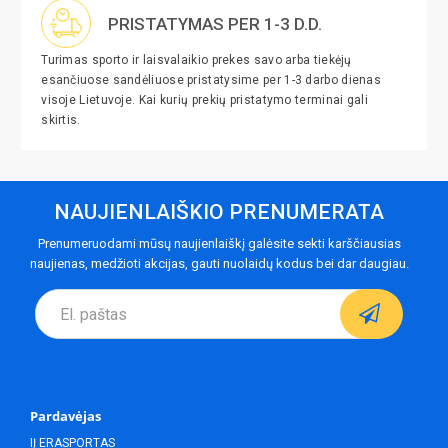
PRISTATYMAS PER 1-3 D.D.
Turimas sporto ir laisvalaikio prekes savo arba tiekėjų
esančiuose sandėliuose pristatysime per 1-3 darbo dienas
visoje Lietuvoje. Kai kurių prekių pristatymo terminai gali
skirtis.
NAUJIENLAIŠKIO PRENUMERATA
Prenumeruodami mūsų naujienlaiškį galėsite sekti karščiausias
naujienas, medžioti akcijas, gauti nuolaidų kodus bei dar daugiau.
Pardavėjas
IĮ ERASPORTAS