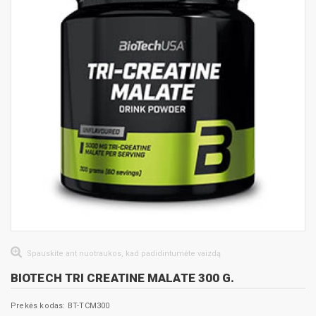
Spauskite ant nuotraukos, kad padidintumėte vaizdą
BIOTECH TRI CREATINE MALATE 300 G.
Prekės kodas: BT-TCM300