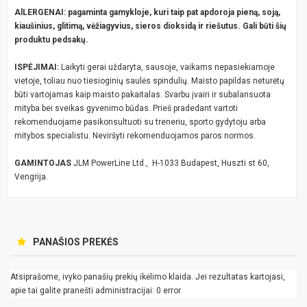
AlLERGENAI: pagaminta gamykloje, kuri taip pat apdoroja pieną, soją,
kiaušinius, glitimą, vėžiagyvius, sieros dioksidą ir riešutus. Gali būti šių
produktu pedsakų.
ISPĖJIMAI:
Laikyti gerai uždaryta, sausoje, vaikams nepasiekiamoje
vietoje, toliau nuo tiesioginių saulės spindulių. Maisto papildas neturėtų
būti vartojamas kaip maisto pakaitalas. Svarbu įvairi ir subalansuota
mityba bei sveikas gyvenimo būdas. Prieš pradedant vartoti
rekomenduojame pasikonsultuoti su treneriu, sporto gydytoju arba
mitybos specialistu. Neviršyti rekomenduojamos paros normos.
GAMINTOJAS
JLM PowerLine Ltd., H-1033 Budapest, Huszti st 60,
Vengrija.
PANAŠIOS PREKĖS
Atsiprašome, ivyko panašių prekių ikėlimo klaida. Jei rezultatas kartojasi,
apie tai galite pranešti administracijai: 0 error