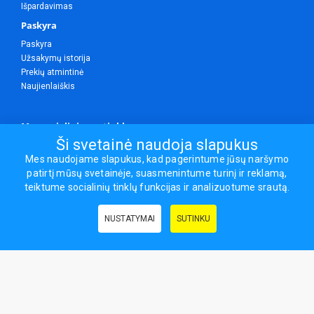
Išpardavimas
Paskyra
Paskyra
Užsakymų istorija
Prekių atmintinė
Naujienlaiškis
Mes socialiniuose tinkluose
Ši svetainė naudoja slapukus
Mes naudojame slapukus, kad pagerintume jūsų naršymo
patirtį mūsų svetainėje, suasmenintume turinį ir reklamą,
Visos teisės saugomos.
teiktume socialinių tinklų funkcijas ir analizuotume srautą.
Sporto ir laisvalaikio prekės, maisto papildai - erasportas.lt © 2026
NUSTATYMAI
SUTINKU
Naudingos nuorodos:
Prekės grožiui ir sveikatai
|
Civilinis draudimas