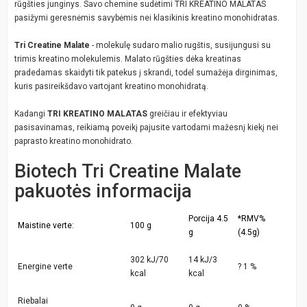
rūgšties junginys. Savo chemine sudėtimi TRI KREATINO MALATAS
pasižymi geresnėmis savybėmis nei klasikinis kreatino monohidratas.
Tri Creatine Malate
- molekulę sudaro malio rugštis, susijungusi su
trimis kreatino molekulemis. Malato rūgšties dėka kreatinas
pradedamas skaidyti tik patekus į skrandi, todėl sumažėja dirginimas,
kuris pasireikšdavo vartojant kreatino monohidratą.
Kadangi
TRI KREATINO MALATAS
greičiau ir efektyviau
pasisavinamas, reikiamą poveikį pajusite vartodami mažesnį kiekį nei
paprasto kreatino monohidrato.
Biotech Tri Creatine Malate
pakuotės informacija
Porcija 4.5
*RMV%
Maistine verte:
100 g
g
(4.5g)
302 kJ/70
14 kJ/3
Energine verte
? 1 %
kcal
kcal
Riebalai