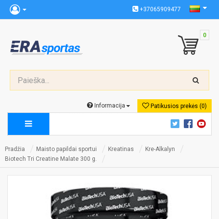
+37065909477
0
Informacija
Patikusios prekės (0)
Pradžia
Maisto papildai sportui
Kreatinas
Kre-Alkalyn
Biotech Tri Creatine Malate 300 g.