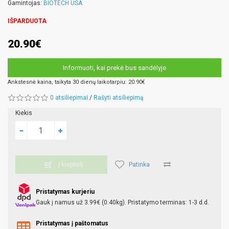
Gamintojas:
BIOTECH USA
IŠPARDUOTA
20.90€
Informuoti, kai prekė bus sandėlyje
Ankstesnė kaina, taikyta 30 dienų laikotarpiu: 20.90€
0 atsiliepimai
/
Rašyti atsiliepimą
Kiekis
Patinka
Į krepšelį
Pristatymas kurjeriu
Gauk į namus už 3.99€ (0.40kg). Pristatymo terminas: 1-3 d.d.
Pristatymas į paštomatus