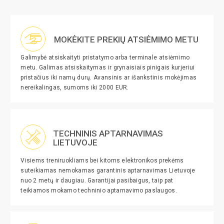
MOKĖKITE PREKIŲ ATSIĖMIMO METU
Galimybė atsiskaityti pristatymo arba terminale atsiėmimo
metu. Galimas atsiskaitymas ir grynaisiais pinigais kurjeriui
pristačius iki namų durų. Avansinis ar išankstinis mokėjimas
nereikalingas, sumoms iki 2000 EUR.
TECHNINIS APTARNAVIMAS
LIETUVOJE
Visiems treniruokliams bei kitoms elektronikos prekėms
suteikiamas nemokamas garantinis aptarnavimas Lietuvoje
nuo 2 metų ir daugiau. Garantijai pasibaigus, taip pat
teikiamos mokamo techninio aptarnavimo paslaugos.