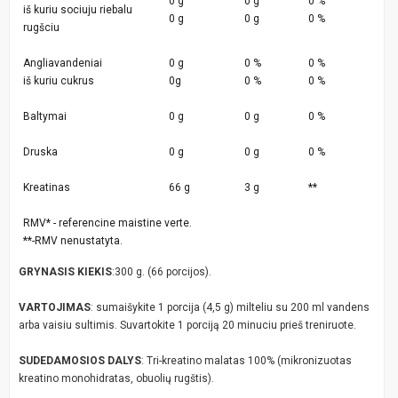
0 g
0 g
0 %
iš kuriu sociuju riebalu
0 g
0 g
0 %
rugšciu
Angliavandeniai
0 g
0 %
0 %
iš kuriu cukrus
0g
0 %
0 %
Baltymai
0 g
0 g
0 %
Druska
0 g
0 g
0 %
Kreatinas
66 g
3 g
**
RMV* - referencine maistine verte.
**-RMV nenustatyta.
GRYNASIS KIEKIS
:300 g. (66 porcijos).
VARTOJIMAS
: sumaišykite 1 porcija (4,5 g) milteliu su 200 ml vandens
arba vaisiu sultimis. Suvartokite 1 porciją 20 minuciu prieš treniruote.
SUDEDAMOSIOS DALYS
: Tri-kreatino malatas 100% (mikronizuotas
kreatino monohidratas, obuolių rugštis).