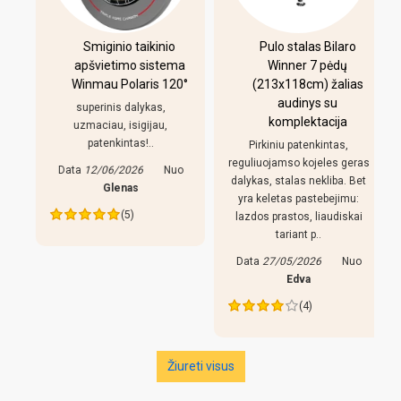
-
Smiginio taikinio
Pulo stalas Bilaro
apšvietimo sistema
Winner 7 pėdų
Winmau Polaris 120°
(213x118cm) žalias
o
audinys su
i
superinis dalykas,
komplektacija
uzmaciau, isigijau,
patenkintas!..
Pirkiniu patenkintas,
r
reguliuojamso kojeles geras
Data
12/06/2026
Nuo
dalykas, stalas nekliba. Bet
Glenas
yra keletas pastebejimu:
(5)
lazdos prastos, liaudiskai
tariant p..
Data
27/05/2026
Nuo
Edva
(4)
Žiureti visus