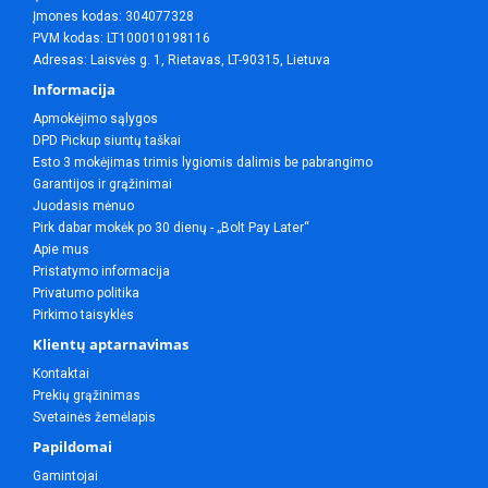
Įmones kodas: 304077328
PVM kodas: LT100010198116
Adresas: Laisvės g. 1, Rietavas, LT-90315, Lietuva
Informacija
Apmokėjimo sąlygos
DPD Pickup siuntų taškai
Esto 3 mokėjimas trimis lygiomis dalimis be pabrangimo
Garantijos ir grąžinimai
Juodasis mėnuo
Pirk dabar mokėk po 30 dienų - „Bolt Pay Later“
Apie mus
Pristatymo informacija
Privatumo politika
Pirkimo taisyklės
Klientų aptarnavimas
Kontaktai
Prekių grąžinimas
Svetainės žemėlapis
Papildomai
Gamintojai