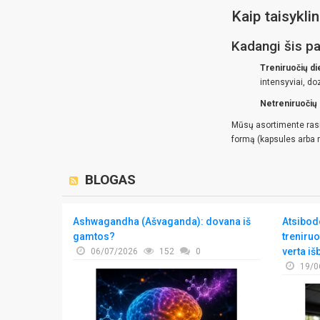
Kaip taisykli
Kadangi šis pa
Treniruočių d
intensyviai, doz
Netreniruočių
Mūsų asortimente rasite
formą (kapsules arba mi
BLOGAS
rių nugaros
Ashwagandha (Ašvaganda): dovana iš
Atsibodo
gamtos?
treniruo
verta iš
06/07/2026
152
0
19/0
jos
nančių
s reguliariai