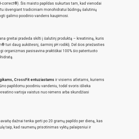
(pH-correct®). Šis maisto papildas sukurtas tam, kad vienodai
artu išvengiant tradiciniam monohidratui būdingų šalutinių
vengti galimo poodinio vandens kaupimosi.
a greitai pradeda skilti į šalutinį produktą – kreatininą, kuris
 turi daug aukštesnį, šarminį pH rodiklį. Dėl šios priežasties
dangi organizmas pasisavina praktiškai 100% šio patentuoto
hidratą.
gikams, CrossFit entuziastams
ir visiems atletams, kuriems
kūno papildomu poodiniu vandeniu, todėl svoris išlieka
 kreatino vartoja vaistus nuo rėmens arba skundžiasi
savaitę dažnai tenka gerti po 20 gramų papildo per dieną, kas
lę taip, kad raumenų prisotinimas vyktų palaipsniui ir