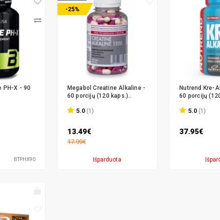
-25%
e PH-X - 90
Megabol Creatine Alkaline -
Nutrend Kre-A
60 porcijų (120 kaps.)..
60 porcijų (120
5.0
5.0
(1)
(1)
13.49€
37.95€
17.99€
Išparduota
Išpar
BTPHX90