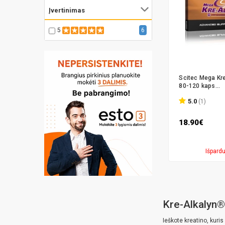
Įvertinimas
5
6
Scitec Mega Kr
80-120 kaps...
5.0
(1)
18.90€
Išpard
Kre-Alkalyn® 
Ieškote kreatino, kuris