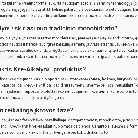
ištirta buferinė kreatino forma, sukurta naudojant specialią šarminę technologiją 
progstamąją jėgą ir leistų atlikti keliais pakarotijais paskutiniame sete daugiau, k
pasirinkimas tiems, kurie vertina virškinimo komfortą, mažesnes dozes ir nori iš
lyn® skiriasi nuo tradicinio monohidrato?
ypi pH lygyje. Įprastas kreatino monohidratas, patekęs į rūgščią skrandžio terpę, gan
ios naudos ir neretai sudirgina kai kurių asmenų jautrius skrandžius. Kre-Alkalyn®
šlieka visiškai stabilūs skrandžio rūgštyse ir pilnai pasiekia raumenų ląsteles. Ka
i pasiekti reikia kone trigubai mažesnės dozės nei vartojant įprastą kreatino mono
inktis Kre-Alkalyn® produktus?
tikras išsigelbėjimas
kovinio sporto šakų atstovams (MMA, boksas, imtynės), bė
 kategorijos
. Kre-Alkalyn® gali padidinti raumenų ištvermę bei jėgą „neužpilant“ 
s – ryškesni. Taip pat šį produktą rekomenduojame rinktis tiems, kurie po įprasto
mo sistema ar padidėjusiu rūgštingumu.
n reikalinga įkrovos fazė?
–
ne, įkrovos fazė visiškai nereikalinga
. Vartojant tradicinį monohidratą, pirmąją 
randį. Kre-Alkalyn® veikia iškart nuo pirmosios dienos. Gamintojai sukūrė šią formu
ia vartoti didelių kiekių ir šitaip išvengsite bet kokio diskomforto.