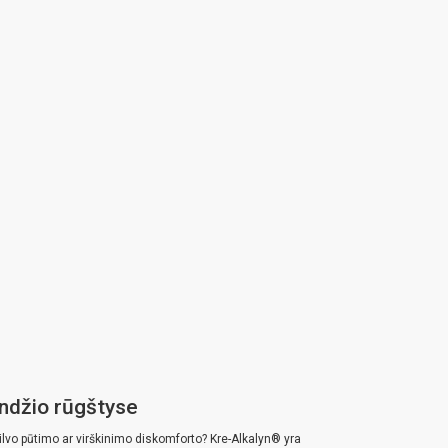
andžio rūgštyse
 pilvo pūtimo ar virškinimo diskomforto? Kre-Alkalyn® yra