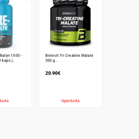
lkalyn 1500 -
Biotech Tri Creatine Malate
 kaps.)..
300 g...
20.90€
duota
Išparduota