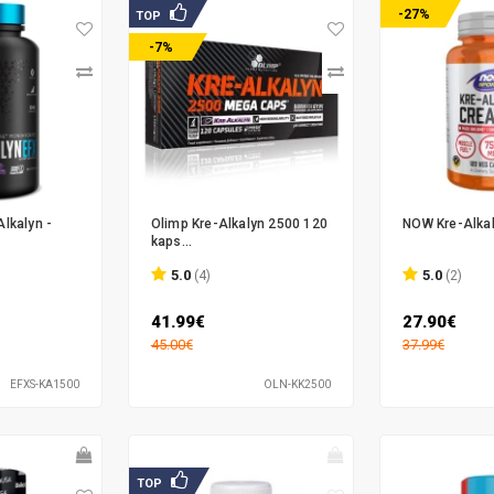
-27%
TOP
-7%
Alkalyn -
Olimp Kre-Alkalyn 2500 120
NOW Kre-Alkal
kaps...
5.0
5.0
(4)
(2)
41.99€
27.90€
45.00€
37.99€
EFXS-KA1500
OLN-KK2500
TOP