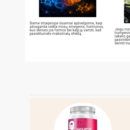
ų, o tam, kad
Šiame straipsnyje išsamiai apžvelgsime, kaip
ašvaganda veikia mūsų smegenis, hormonus,
Jeigu nor
kuo skiriasi jos formos bei kaip ją vartoti, kad
trumpesnį
pasiektumėte maksimalų efektą...
takelio ga
pasirinki
derinti tr