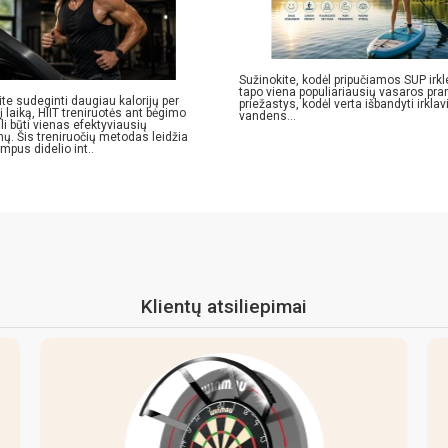
Sužinokite, kodėl pripučiamos SUP irk
tapo viena populiariausių vasaros pr
ite sudeginti daugiau kalorijų per
priežastys, kodėl verta išbandyti irkla
 laiką, HIIT treniruotės ant bėgimo
vandens...
li būti vienas efektyviausių
mų. Šis treniruočių metodas leidžia
umpus didelio int..
Klientų atsiliepimai