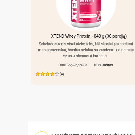
ey Protein - 840 g (30 porcijų)
Smiginio taikinio a
Pola
isai nieko toks, kiti skoniai pakenciami
braskiu nelabai su vandeniu. Pasiemiau
superinis dalykas, uzmacia
sus 3 skonius ir butent s..
Data
12/06/202
a
22/06/2026
Nuo
Justas
(5)