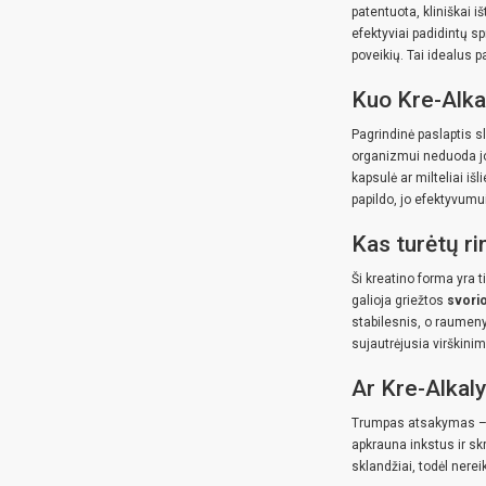
patentuota, kliniškai 
efektyviai padidintų s
poveikių. Tai idealus 
Kuo Kre-Alka
Pagrindinė paslaptis sl
organizmui neduoda jok
kapsulė ar milteliai i
papildo, jo efektyvumu
Kas turėtų r
Ši kreatino forma yra 
galioja griežtos
svorio
stabilesnis, o raumeny
sujautrėjusia virškini
Ar Kre-Alkaly
Trumpas atsakymas 
apkrauna inkstus ir sk
sklandžiai, todėl nereik