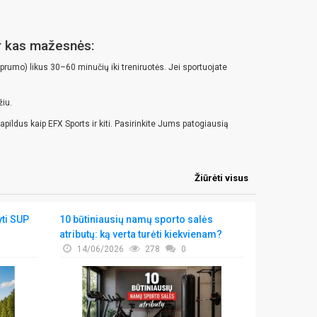
ur kas mažesnės:
prumo) likus 30–60 minučių iki treniruotės. Jei sportuojate
žiu.
apildus kaip EFX Sports ir kiti. Pasirinkite Jums patogiausią
Žiūrėti visus
yti SUP
10 būtiniausių namų sporto salės
Ar tikrai vi
atributų: ką verta turėti kiekvienam?
07/06/
14/06/2026
278
0