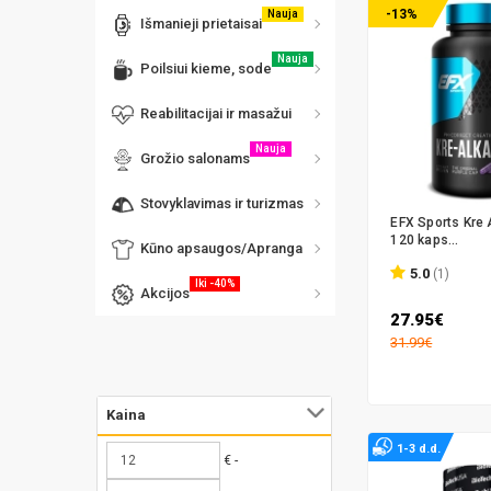
-13%
Nauja
Išmanieji prietaisai
Nauja
Poilsiui kieme, sode
Reabilitacijai ir masažui
Nauja
Grožio salonams
Stovyklavimas ir turizmas
EFX Sports Kre 
120 kaps...
Kūno apsaugos/Apranga
5.0
(1)
Iki -40%
Akcijos
27.95€
31.99€
Kaina
1-3 d.d.
€ -