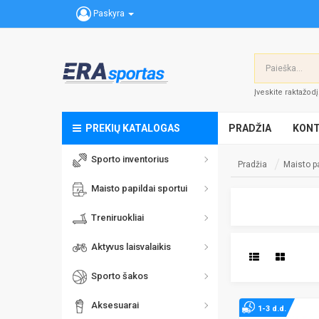
Paskyra
Įveskite raktažod
PREKIŲ KATALOGAS
PRADŽIA
KONT
Sporto inventorius
Pradžia
Maisto pa
Maisto papildai sportui
Treniruokliai
Aktyvus laisvalaikis
Sporto šakos
Aksesuarai
1-3 d.d.