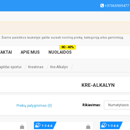
+37065909477
į. Šiame paieškos laukelyje galite surasti norimą prekę, kategoriją arba gamintoją.
IKI -40%
AKTAI
APIE MUS
NUOLAIDOS
pildai sportui
Kreatinas
Kre-Alkalyn
KRE-ALKALYN
Rikiavimas:
Prekių palyginimas (0)
1-3 d.d.
1-3 d.d.