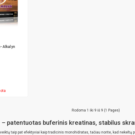
e-Alkalyn
uota
Rodoma 1 iki 9 iš 9 (1 Pages)
– patentuotas buferinis kreatinas, stabilus skr
 veiktų taip pat efektyviai kaip tradicinis monohidratas, tačiau norite, kad nekeltų