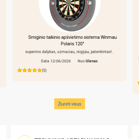
pšvietimo sistema Winmau
Pulo stalas Bilaro Winner 7 p
ris 120°
žalias audinys su kompl
u, isigijau, patenkintas!..
Pirkiniu patenkintas, reguliuojamso koj
stalas nekliba. Bet yra keletas pastebej
6
Nuo
Glenas
liaudiskai tariant p..
Data
27/05/2026
Nuo
(4)
Žiureti visus