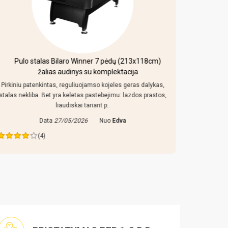
ėdų (213x118cm)
Mobilus krepšinio stovas Bilaro Denver 11
ektacija
150L
eles geras dalykas,
Kaip uz tokia kaina stebuklu nesitikejau, pats pad
imu: lazdos prastos,
konstrukcija atrodo neblogai, 150 l pado sociai, j
smeliu, lenta nenustebino, a..
Edva
Data
08/06/2026
Nuo
Vidmantas
(3)