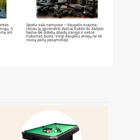
Ar kreatino m
lentės
Sporto salė namuose – daugelio svajonė,
Sužinokite ku
amogų. 5
tačiau ją įgyvendinti dažnai trukdo du dalykai:
citratas ir k
vimą ant
baimė dėl didelių išlaidų įrangai ir vietos
rinktis sport
trūkumas būste. Visgi daugeliu atvejų tai tik
mūsų pačių pasąmonėje ..