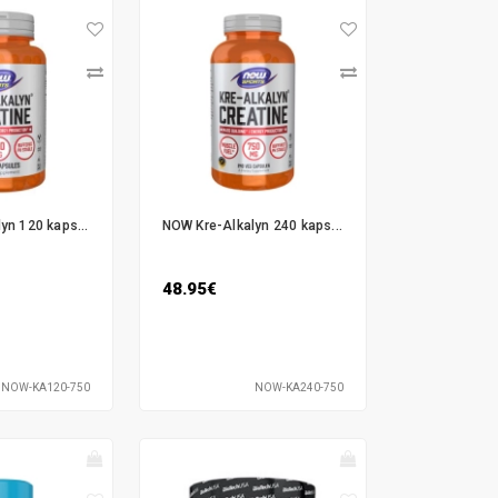
yn 120 kaps...
NOW Kre-Alkalyn 240 kaps...
48.95€
NOW-KA120-750
NOW-KA240-750