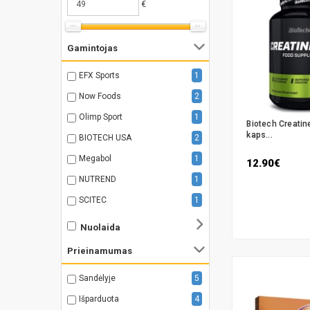
€
Gamintojas
EFX Sports
1
Now Foods
2
Olimp Sport
1
Biotech Creatin
kaps...
BIOTECH USA
2
Megabol
1
12.90€
NUTREND
1
SCITEC
1
Nuolaida
Prieinamumas
Sandėlyje
5
Išparduota
4