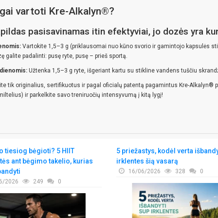
ngai vartoti Kre-Alkalyn®?
pildas pasisavinamas itin efektyviai, jo dozės yra k
ienomis:
Vartokite 1,5–3 g (priklausomai nuo kūno svorio ir gamintojo kapsulės sti
ę galite padalinti: pusę ryte, pusę – prieš sportą.
 dienomis:
Užtenka 1,5–3 g ryte, išgeriant kartu su stikline vandens tuščiu skrand
 tik originalius, sertifikuotus ir pagal oficialų patentą pagamintus Kre-Alkalyn® p
ltelius) ir parkelkite savo treniruočių intensyvumą į kitą lygį!
 tiesiog bėgioti? 5 HIIT
5 priežastys, kodėl verta išband
tės ant bėgimo takelio, kurias
irklentes šią vasarą
bandyti
16/06/2026
328
0
6/2026
249
0