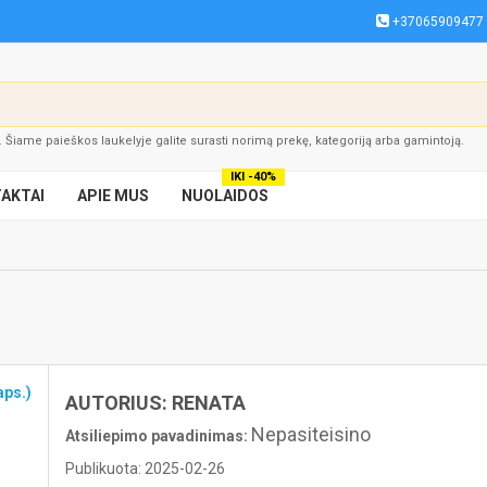
+37065909477
į. Šiame paieškos laukelyje galite surasti norimą prekę, kategoriją arba gamintoją.
IKI -40%
AKTAI
APIE MUS
NUOLAIDOS
aps.)
AUTORIUS: RENATA
Nepasiteisino
Atsiliepimo pavadinimas:
Publikuota: 2025-02-26