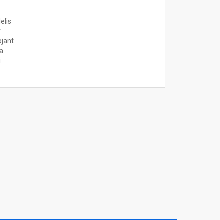
elis
r
ojant
ta
i