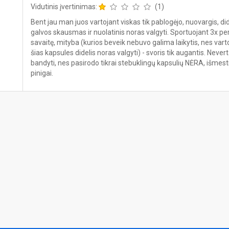
Vidutinis įvertinimas:
(1)
Bent jau man juos vartojant viskas tik pablogėjo, nuovargis, did
galvos skausmas ir nuolatinis noras valgyti. Sportuojant 3x pe
savaitę, mityba (kurios beveik nebuvo galima laikytis, nes vart
šias kapsules didelis noras valgyti) - svoris tik augantis. Never
bandyti, nes pasirodo tikrai stebuklingų kapsulių NĖRA, išmest
pinigai.