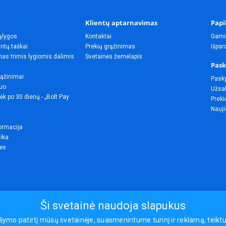
Klientų aptarnavimas
Papi
ąlygos
Kontaktai
Gami
ntų taškai
Prekių grąžinimas
Išpa
as trimis lygiomis dalimis
Svetainės žemėlapis
Pask
rąžinimai
Pask
uo
Užsak
ėk po 30 dienų - „Bolt Pay
Preki
Nauji
ormacija
tika
lės
Ši svetainė naudoja slapukus
o patirtį mūsų svetainėje, suasmenintume turinį ir reklamą, teiktume
© 2026