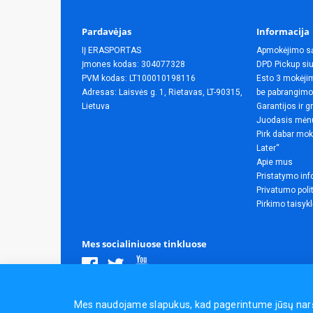
Pardavėjas
Informacija
IĮ ERASPORTAS
Apmokėjimo s
Įmones kodas: 304077328
DPD Pickup siu
PVM kodas: LT100010198116
Esto 3 mokėjim
Adresas: Laisvės g. 1, Rietavas, LT-90315,
be pabrangimo
Lietuva
Garantijos ir g
Juodasis mėn
Pirk dabar mok
Later“
Apie mus
Pristatymo inf
Privatumo poli
Pirkimo taisyk
Mes socialiniuose tinkluose
Visos teisės saugomos.
Mes naudojame slapukus, kad pagerintume jūsų naršym
Sporto ir laisvalaikio prekės, maisto papildai - erasportas.lt 