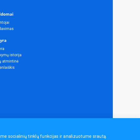
ldomai
ntojai
rdavimas
yra
yra
ymų istorija
ų atmintinė
enlaiškis
 socialinių tinklų funkcijas ir analizuotume srautą.