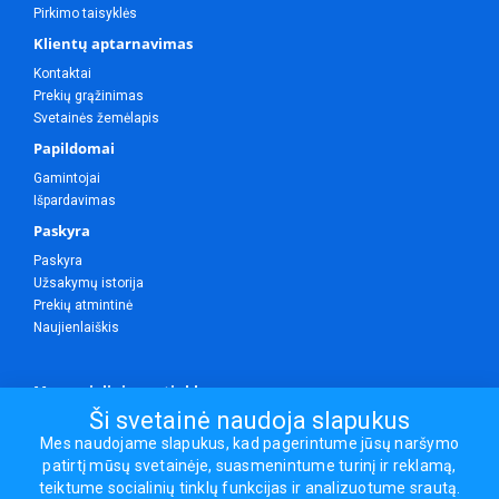
Pirkimo taisyklės
Klientų aptarnavimas
Kontaktai
Prekių grąžinimas
Svetainės žemėlapis
Papildomai
Gamintojai
Išpardavimas
Paskyra
Paskyra
Užsakymų istorija
Prekių atmintinė
Naujienlaiškis
Mes socialiniuose tinkluose
Ši svetainė naudoja slapukus
Mes naudojame slapukus, kad pagerintume jūsų naršymo
patirtį mūsų svetainėje, suasmenintume turinį ir reklamą,
Visos teisės saugomos.
teiktume socialinių tinklų funkcijas ir analizuotume srautą.