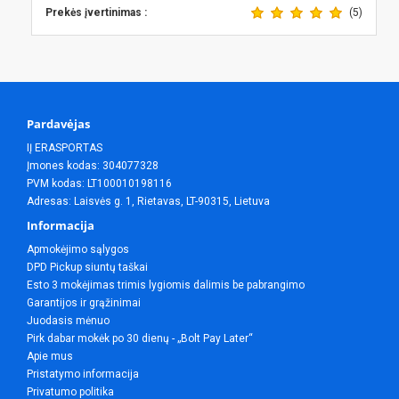
Prekės įvertinimas :
(5)
Pardavėjas
IĮ ERASPORTAS
Įmones kodas: 304077328
PVM kodas: LT100010198116
Adresas: Laisvės g. 1, Rietavas, LT-90315, Lietuva
Informacija
Apmokėjimo sąlygos
DPD Pickup siuntų taškai
Esto 3 mokėjimas trimis lygiomis dalimis be pabrangimo
Garantijos ir grąžinimai
Juodasis mėnuo
Pirk dabar mokėk po 30 dienų - „Bolt Pay Later“
Apie mus
Pristatymo informacija
Privatumo politika